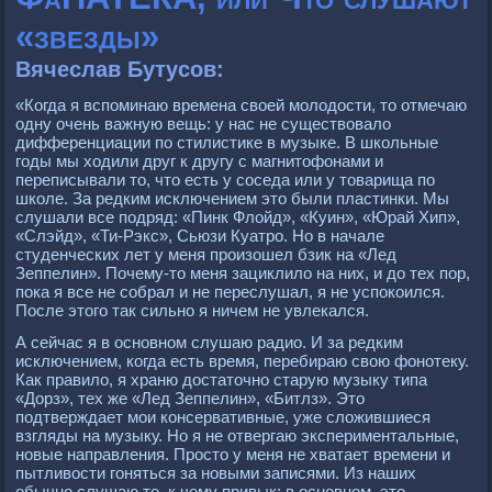
«звезды»
Вячеслав Бутусов:
«Когда я вспоминаю времена своей молодости, то отмечаю
одну очень важную вещь: у нас не существовало
дифференциации по стилистике в музыке. В школьные
годы мы ходили друг к другу с магнитофонами и
переписывали то, что есть у соседа или у товарища по
школе. За редким исключением это были пластинки. Мы
слушали все подряд: «Пинк Флойд», «Куин», «Юрай Хип»,
«Слэйд», «Ти-Рэкс», Сьюзи Куатро. Но в начале
студенческих лет у меня произошел бзик на «Лед
Зеппелин». Почему-то меня зациклило на них, и до тех пор,
пока я все не собрал и не переслушал, я не успокоился.
После этого так сильно я ничем не увлекался.
А сейчас я в основном слушаю радио. И за редким
исключением, когда есть время, перебираю свою фонотеку.
Как правило, я храню достаточно старую музыку типа
«Дорз», тех же «Лед Зеппелин», «Битлз». Это
подтверждает мои консервативные, уже сложившиеся
взгляды на музыку. Но я не отвергаю экспериментальные,
новые направления. Просто у меня не хватает времени и
пытливости гоняться за новыми записями. Из наших
обычно слушаю то, к чему привык: в основном, это