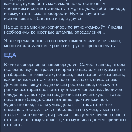
кажется, нужно быть максимально естественным
человеком и соответствовать тому, что дала тебе природа,
и тому, что ты смог приобрести. Нужно научиться
использовать в балансе и то, и другое.
На сцене за мной закрепилось понятие «хмурый». Людям
необходимы конкретные штампы, определения…
Я все время борюсь со своими комплексами, и не важно,
много их или мало, все равно их трудно преодолевать.
ЕДА
В еде я совершенно непривередлив. Самое главное, чтобы
все было вкусно, красиво и приятно пахло. Я не гурман, не
разбираюсь в тонкостях, не знаю, чем правильно запивать,
какой вилкой есть. Я этого всего не знаю, к сожалению.
Домашнюю пищу предпочитаю ресторанной, потому что
редкий ресторан соответствует моим запросам. Любимого
блюда нет, а вот кухню предпочитаю грузинскую — такие
пикантные блюда. Сам я готовлю практически все.
Единственное, что не умею делать — так это то, что
связано с тестом. Печь я абсолютно не умею, у меня не
хватает ни терпения, ни рвения. Папа у меня очень хорошо
готовит, и поэтому я привык, что мужчина должен прилично
готовить.