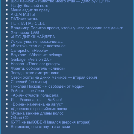
Шон Леннон: «Убийство моего отца — дело рук ЦРУ!»
На футбольной ноте
Маша ездит по праву
АКВАНАВТЫ
DAТская жизнь
НЕ «НА-НА» СЕБЕ!
Владимир Политов просит, чтобы у него отобрали все деньги
Хит-парад 1998
чUDO ДИРКШНАЙДЕРА
Искра, увы, не проскочила…
«Восток» стал еще восточнее
Carraрicho. «Rebola»
Boyzone. «Where we belong»
Garbage. «Version 2.0»
Hanson. «Three car garage»
Франтц, собиратель «сливок»
Звезды тоже смотрят кино
Сезон охоты на диких мэников — вторая серия
С песней (по жизни)
Николай Носков: «Я свободен от моды»
Роберт — не Ленц
«Ария» отчасти полысела
Я — Роксана, ты — Бабаян!
«Война» намечена на август
«Депеша» от российских звезд
Музыка важнее длины волос
Обзор CD
КУРТ не выКОБЕЙНивался (версия вторая)
Возможно, они станут гигантами