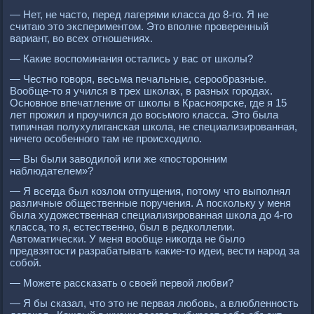
— Нет, не часто, перед лагерями класса до 8-го. Я не
считаю это экспериментом. Это вполне проверенный
вариант, во всех отношениях.
— Какие воспоминания остались у вас от школы?
— Честно говоря, весьма печальные, серообразные.
Вообще-то я учился в трех школах, в разных городах.
Основное впечатление от школы в Красноярске, где я 15
лет прожил и проучился до восьмого класса. Это была
типичная полухулиганская школа, не специализированная,
ничего особенного там не происходило.
— Вы были заводилой или же «посторонним
наблюдателем»?
— Я всегда был козлом отпущения, потому что выполнял
различные общественные поручения. А поскольку у меня
была художественная специализированная школа до 4-го
класса, то я, естественно, был в редколлегии.
Автоматически. У меня вообще никогда не было
предвзятости разрабатывать какие-то идеи, вести народ за
собой.
— Можете рассказать о своей первой любви?
— Я бы сказал, что это не первая любовь, а влюбленность