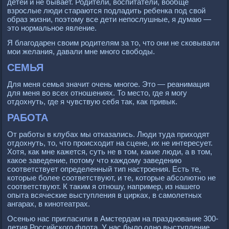
детей и не бывает. Родители, воспитатели, вообще
взрослые люди стараются подладить ребенка под свой
образ жизни, поэтому все дети непослушные, я думаю —
это нормальное явление.
Я благодарен своим родителям за то, что они не сковывали
мои желания, давали мне много свободы.
СЕМЬЯ
Для меня семья значит очень многое. Это — реанимация
для меня во всех отношениях. То место, где я могу
отдохнуть, где я чувствую себя так, как привык.
РАБОТА
От работы в клубах мы отказались. Люди туда приходят
отдохнуть, то, что происходит на сцене, их не интересует.
Хотя, как мне кажется, суть не в том, какие люди, а в том,
какое заведение, потому что каждому заведению
соответствует определенный тип настроения. Есть те,
которые более соответствуют, и те, которые абсолютно не
соответствуют. К таким я отношу, например, из нашего
опыта всяческие выступления в цирках, в самолетных
ангарах, в кинотеатрах.
Осенью нас пригласили в Амстердам на празднование 300-
летия Российского флота. У нас было одно выступление