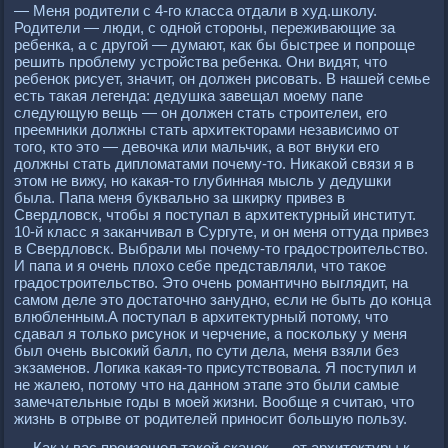
— Меня родители с 4-го класса отдали в худ.школу.
Родители — люди, с одной стороны, переживающие за
ребенка, а с другой — думают, как бы быстрее и попроще
решить проблему устройства ребенка. Они видят, что
ребенок рисует, значит, он должен рисовать. В нашей семье
есть такая легенда: дедушка завещал моему папе
следующую вещь — он должен стать строителеи, его
преемники должны стать архитекторами независимо от
того, кто это — девочка или мальчик, а вот внуки его
должны стать дипломатами почему-то. Никакой связи я в
этом не вижу, но какая-то глубинная мысль у дедушки
была. Папа меня буквально за шкирку привез в
Свердловск, чтобы я поступал в архитектурный институт.
10-й класс я заканчивал в Сургуте, и он меня оттуда привез
в Свердловск. Выбрали мы почему-то градостроительство.
И папа и я очень плохо себе представляли, что такое
градостроительство. Это очень романтично выглядит, на
самом деле это достаточно занудно, если не быть до конца
влюбленным.А поступал в архитектурный потому, что
сдавал я только рисунок и черчение, а поскольку у меня
был очень высокий балл, по сути дела, меня взяли без
экзаменов. Логика какая-то присутствовала. Я поступил и
не жалею, потому что на данном этапе это были самые
замечательные годы в моей жизни. Вообще я считаю, что
жизнь в отрыве от родителей приносит большую пользу.
— Как у вас произошел такой скачок — от архитектуры к