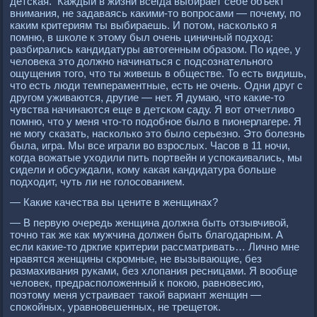
детская. Каждый в жизни всегда выбирает себе объект
внимания, не задаваясь какими-то вопросами — почему, по
каким критериям ты выбираешь. И потом, насколько я
помню, в школе к этому был очень циничный подход:
разбирались кандидатуры автогенным образом. По идее, у
человека это должно начинаться с подсознательного
ощущения того, что ты живешь в обществе. То есть видишь,
что есть люди темпераментные, есть не очень. Одни друг с
другом уживаются, другие — нет. Я думаю, что какие-то
чувства начинаются еще в детском саду. Я вот отчетливо
помню, что у меня что-то подобное было в пионерлагере. Я
не могу сказать, насколько это было серьезно. Это болезнь
была, игра. Мы все играли во взрослых. Часов в 11 ночи,
когда вожатые уходили пить портвейн и успокаивались, мы
сидели и обсуждали, кому какая кандидатура больше
подходит, чуть ли не голосованием.
— Какие качества вы цените в женщинах?
— В первую очередь женщина должна быть отзывчивой,
точно так же как мужчина должен быть благодарным. А
если какие-то дркгие критерии рассматривать… Лично мне
нравятся женщины скромные, не вызывающие, без
размахивания руками, без хлопания ресницами. Я вообще
человек, предрасположенный к покою, равновесию,
поэтому меня устраивает такой вариант женщин —
спокойных, уравновешенных, не трещеток.