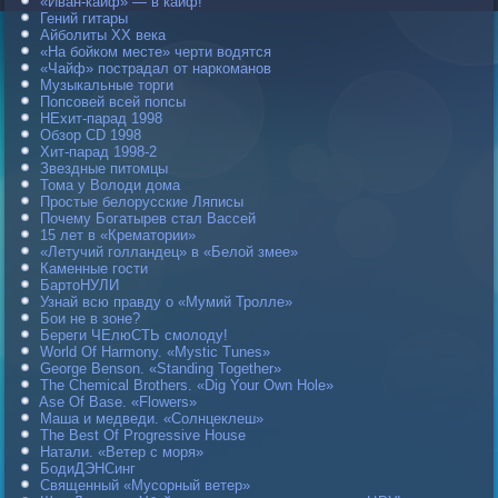
«Иван-кайф» — в кайф!
Гений гитары
Айболиты ХХ века
«На бойком месте» черти водятся
«Чайф» пострадал от наркоманов
Музыкальные торги
Попсовей всей попсы
НЕхит-парад 1998
Обзор CD 1998
Хит-парад 1998-2
Звездные питомцы
Тома у Володи дома
Простые белорусские Ляписы
Почему Богатырев стал Вассей
15 лет в «Крематории»
«Летучий голландец» в «Белой змее»
Каменные гости
БартоНУЛИ
Узнай всю правду о «Мумий Тролле»
Бои не в зоне?
Береги ЧЕлюСТЬ смолоду!
World Of Harmony. «Mystic Tunes»
George Benson. «Standing Together»
The Chemical Brothers. «Dig Your Own Hole»
Ase Of Base. «Flowers»
Маша и медведи. «Солнцеклеш»
The Best Of Progressive House
Натали. «Ветер с моря»
БодиДЭНСинг
Священный «Мусорный ветер»