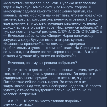
«Манхеттен-экспресс». Час ночи. Публика нетерпеливо
ждет «Наутилус-Помпилиус». Две минуты второго. К
микрофону садится какой-то совершенно бритый, как
коленка, мужик и с листа начинает петь, что ему нравились
какие-то крылья, которые она зачем-то отрезала. Проходит
еще полминуты, и до меня начинает медленно, но верно
доходить, что это сам Бутусов. Но…зачем он побрился?! И
тут, как поется в одной рекламе, СЛУЧИЛОСЬ СТРАШНОЕ
— Вячеслав забыл слова «Зверя». Народ понимающе
загудел, а когда Бутусов вместо второго куплета
«Казановы» пропел:»Тра-ля-ля», зал разродился
одобрительным гулом — с кем не бывает! На Солнце тоже
есть пятна, тем более после второго концерта… А я все
стояла и думала: «Ну зачем он побрился?!»
— Вячеслав, почему вы решили побриться?
— Я считаю, что для этого больше веских причин, чем для
того, чтобы отращивать длинные волосы. Во-первых: в
оздоровительном порядке — лето все-таки, а у нас в
Питере тоже сейчас очень жарко. Во-вторых: я не
задумываюсь над тем, что я собираюсь сделать. Я просто
чувствую какое-то внутреннее влечение, желание. Я
человек настроения.
— А в 17 — 18 лет вы часто ставили подобные
«эксперименты»?