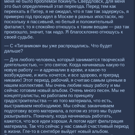
меня не было проблемой покинуть Свердловск, для меня
это был определенный этап переезда. Перед тем как
переехать в Питер, я не ожидал, что я там так задержусь, я
примерно год просидел в Москве в разных ипостасях, но
поскольку я пассивынй, но белый и положительный
фаталист, то я спокойно отношусь к таким вещам — раз так
произошло, значит, так надо. Я благосклонно отношусь к
своей судьбе.
— С «Титаником» вы уже распрощались. Что будет
дальше?
— Для любого человека, который занимается творческой
деятельностью, — это святое. Когда начинаешь какую-то
новую работу — и адреналин в крови, и какое-то
возбуждение, и жить хочется, и все здорово, и преград
никаких! Этот период, рабочий, я считаю самым ценным в
нашем коллективе. Мы очень любим нашу работу и мы
сейчас готовим новый альбом. Очень много песен. Мы не
концептуалисты, но работаем по принципу
градостроительства — из того материала, что есть,
выстраиваем необходимое. Мы сейчас заканчиваем
подготовку всего материала, а потом из этого мы будем
разыгрывать. Поначалу, когда начинаешь работать,
кажется, что все идеи хороши. А потом идет фильтрация
материала. Так что сейчас у нас самый счастливый период
в жизни. Гле-то в сентябре выйдет новый альбом.