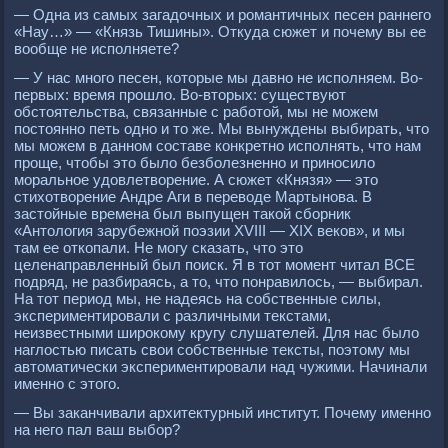
— Одна из самых загадочных и романтичных песен раннего
«Нау…» — «Князь Тишины». Откуда сюжет и почему вы ее
вообще не исполняете?
— У нас много песен, которые мы давно не исполняем. Во-
первых: время прошло. Во-вторых: существуют
обстоятельства, связанные с работой, мы не можем
постоянно петь одно и то же. Мы вынуждены выбирать, что
мы можем в данном составе конкретно исполнять, что нам
проще, чтобы это было безболезненно и приносило
моральное удовлетворение. А сюжет «Князя» — это
стихотворение Андре Аги в переводе Мартынова. В
застойные времена был выпущен такой сборник
«Антология зарубежной поэзии ХVIII — XIX веков», и мы
там ее откопали. Не могу сказать, что это
целенаправленный был поиск. Я в тот момент читал ВСЕ
подряд, не разбираясь, а то, что понравилось, — выбирал.
На тот период мы, не надеясь на собственные силы,
экспериментировали с различными текстами,
неизвестными широкому кругу слушателей. Для нас было
наглостью писать свои собственные тексты, поэтому мы
автоматически экспериментировали над чужими. Начинали
именно с этого.
— Вы заканчивали архитектурный институт. Почему именно
на него пал ваш выбор?