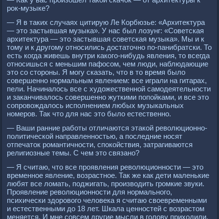
рок-музыке?
— Я в таких случаях цитирую Ле Корбюзье: «Архитектура
— это застывшая музыка». У нас был лозунг: «Советская
архитектура — это застывшая советская музыка». Мы и к
тому и к другому относились достаточно по-панибратски. То
есть когда живешь внутри какого-нибудь явления, то всегда
относишься с меньшим пафосом, чем люди, наблюдающие
это со стороны. Я могу сказать, что в то время было
совершенно нормальным явлением: все играли на гитарах,
пели. Начиналось все с художественной самодеятельности
и заканчивалось совершенно жуткими попойками, и все это
сопровождалось исполнением любых музыкальных
номеров. Так что для нас это было естественно.
— Ваши ранние работы отличаются этакой революционно-
политической направленностью, а последние носят
отпечаток романтичности, спокойствия, затрагиваются
религиозные темы. С чем это связано?
— Я считаю, что все проявления революционности — это
временное явление, возрастное. Так же как дети маленькие
любят все ломать, поджигать, производить громкие звуки.
Проявление революционности для нормального,
психически здорового человека я считаю своевременными
и естественными до 18 лет. Шкала ценностей с возрастом
меняется. И мне совсем другие мысли в голову приходили.