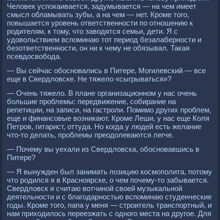
Человек успокаивается, задумывается — на чем имеет
смысл обламывать зубы, а на чем — нет. Кроме того,
повышается уровень ответственности по отношению к
родителям, к тому, что заводятся семьи, дети. Я с
удовольствием вспоминаю тот период безалаберности и
безответственности, он ни к чему не обязывал. Такая
псевдосвобода.
— Вы сейчас обосновались в Питере, Могилевский — все
еще в Свердловске. Не тяжело «сыгрываться»?
— Очень тяжело. В плане организационном у нас очень
большие проблемы: передвижение, собирание на
репетиции, на записи, на гастроли. Помимо других проблем,
еще и финансовые возникают. Кроме Леши, у нас еще Коля
Петров, гитарист, оттуда. Но когда у людей есть желание
что-то делать, проблемы преодолеваются легче.
— Почему вы уехали из Свердловска, обосновавшись в
Питере?
— Я вынужден был занимать позицию космополита, потому
что родился я в Красноярске, о чем почему-то забывается.
Свердловск я считаю вотчиной своей музыкальной
деятельности и с благодарностью вспоминаю студенческие
годы. Кроме того, папа у меня — строитель транспортный, и
нам приходилось переезжать с одного места на другое. Для