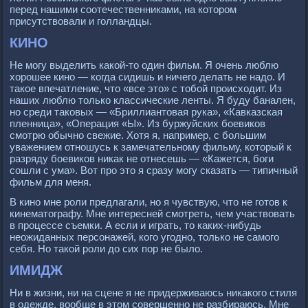
перед нашими соотечественниками, на котором
присутствовали и голландцы.
КИНО
Не могу выделить какой-то один фильм. Я очень люблю
хорошее кино — когда сидишь и ничего делать не надо. И
такое впечатление, что «все это» с тобой происходит. Из
наших люблю только классические ленты. Я буду банален,
но среди таковых — «Бриллиантовая рука», «Кавказская
пленница», «Операция «Ы». Из буржуйских боевиков
смотрю обычно свежие. Хотя я, например, с большим
уважением отношусь к замечательному фильму, который к
разряду боевиков никак не отнесешь — «Кажется, боги
сошли с ума». Вот про это я сразу могу сказать — типичный
фильм для меня.
В кино мне роли предлагали, но я чувствую, что не готов к
кинематографу. Мне интересней смотреть, чем участвовать
в процессе съемки. А если и играть, то каких-нибудь
неожиданных персонажей, кого угодно, только не самого
себя. Но такой роли до сих пор не было.
ИМИДЖ
Ни в жизни, ни на сцене я не придерживаюсь никакого стиля
в одежде, вообще в этом совершенно не разбираюсь. Мне