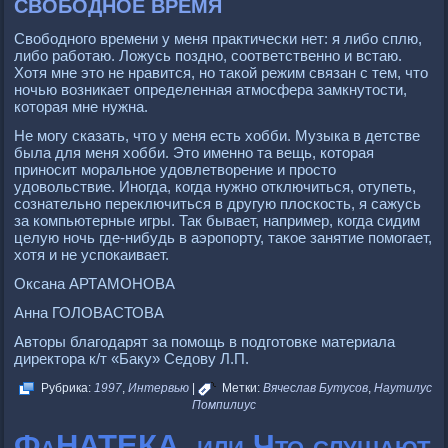
СВОБОДНОЕ ВРЕМЯ
Свободного времени у меня практически нет: я либо сплю,
либо работаю. Ложусь поздно, соответственно и встаю.
Хотя мне это не нравится, но такой режим связан с тем, что
ночью возникает определенная атмосфера замкнутости,
которая мне нужна.
Не могу сказать, что у меня есть хобби. Музыка в детстве
была для меня хобби. Это именно та вещь, которая
приносит моральное удовлетворение и просто
удовольствие. Иногда, когда нужно отключиться, отупеть,
сознательно переключиться в другую плоскость, я сажусь
за компьютерные игры. Так бывает, например, когда сидим
целую ночь где-нибудь в аэропорту, такое занятие помогает,
хотя и не успокаивает.
Оксана АРТАМОНОВА
Анна ГОЛОВАСТОВА
Авторы благодарят за помощь в подготовке материала
директора к/т «Баку» Седову Л.П.
Рубрика:
1997
,
Интервью
|
Метки:
Вячеслав Бутусов
,
Наутилус
Помпилиус
ФаНАТЕКА, или Что слушают