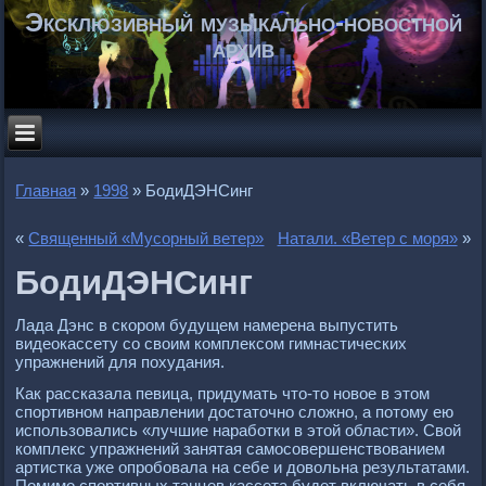
Эксклюзивный музыкально-новостной
архив
Главная
»
1998
»
БодиДЭНСинг
«
Священный «Мусорный ветер»
Натали. «Ветер с моря»
»
БодиДЭНСинг
Лада Дэнс в скором будущем намерена выпустить
видеокассету со своим комплексом гимнастических
упражнений для похудания.
Как рассказала певица, придумать что-то новое в этом
спортивном направлении достаточно сложно, а потому ею
использовались «лучшие наработки в этой области». Свой
комплекс упражнений занятая самосовершенствованием
артистка уже опробовала на себе и довольна результатами.
Помимо спортивных танцев кассета будет включать в себя