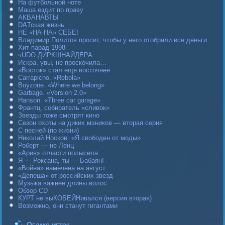
На футбольной ноте
Маша ездит по праву
АКВАНАВТЫ
DAТская жизнь
НЕ «НА-НА» СЕБЕ!
Владимир Политов просит, чтобы у него отобрали все деньги
Хит-парад 1998
чUDO ДИРКШНАЙДЕРА
Искра, увы, не проскочила…
«Восток» стал еще восточнее
Carraрicho. «Rebola»
Boyzone. «Where we belong»
Garbage. «Version 2.0»
Hanson. «Three car garage»
Франтц, собиратель «сливок»
Звезды тоже смотрят кино
Сезон охоты на диких мэников — вторая серия
С песней (по жизни)
Николай Носков: «Я свободен от моды»
Роберт — не Ленц
«Ария» отчасти полысела
Я — Роксана, ты — Бабаян!
«Война» намечена на август
«Депеша» от российских звезд
Музыка важнее длины волос
Обзор CD
КУРТ не выКОБЕЙНивался (версия вторая)
Возможно, они станут гигантами
Облако меток