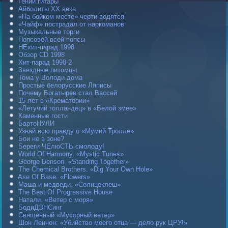
Гений гитары
Айболиты ХХ века
«На бойком месте» черти водятся
«Чайф» пострадал от наркоманов
Музыкальные торги
Попсовей всей попсы
НЕхит-парад 1998
Обзор CD 1998
Хит-парад 1998-2
Звездные питомцы
Тома у Володи дома
Простые белорусские Ляписы
Почему Богатырев стал Вассей
15 лет в «Крематории»
«Летучий голландец» в «Белой змее»
Каменные гости
БартоНУЛИ
Узнай всю правду о «Мумий Тролле»
Бои не в зоне?
Береги ЧЕлюСТЬ смолоду!
World Of Harmony. «Mystic Tunes»
George Benson. «Standing Together»
The Chemical Brothers. «Dig Your Own Hole»
Ase Of Base. «Flowers»
Маша и медведи. «Солнцеклеш»
The Best Of Progressive House
Натали. «Ветер с моря»
БодиДЭНСинг
Священный «Мусорный ветер»
Шон Леннон: «Убийство моего отца — дело рук ЦРУ!»