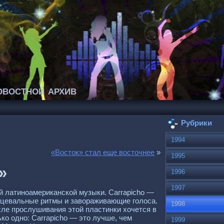
востной архив
Рубрики
1994
«Восток» стал еще восточнее
»
1995
»
1996
1997
й латиноамериканской музыки. Carraрicho —
нцевальные ритмы и завораживающие голоса.
1998
осле прослушивания этой пластинки хочется в
ко одно: Сarraрicho — это лучше, чем
1999