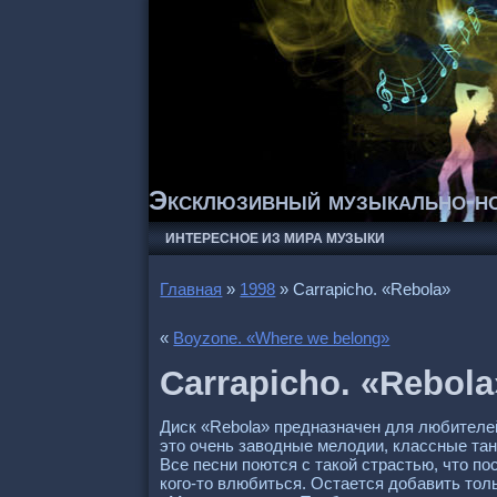
Эксклюзивный музыкально-но
ИНТЕРЕСНОЕ ИЗ МИРА МУЗЫКИ
Главная
»
1998
»
Carraрicho. «Rebola»
«
Boyzone. «Where we belong»
Carraрicho. «Rebola
Диск «Rebola» предназначен для любителе
это очень заводные мелодии, классные та
Все песни поются с такой страстью, что п
кого-то влюбиться. Остается добавить толь