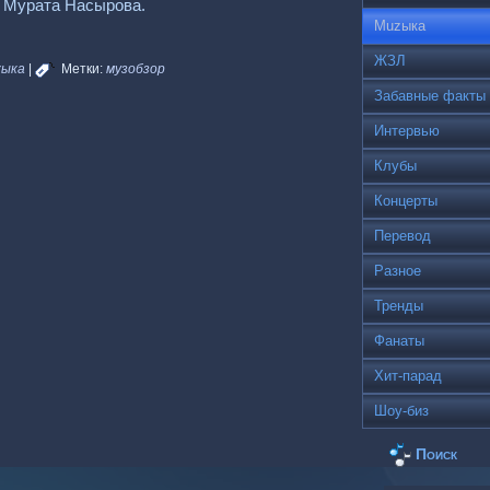
и Мурата Насырова.
Muzыка
ЖЗЛ
zыка
|
Метки:
музобзор
Забавные факты
Интервью
Клубы
Концерты
Перевод
Разное
Тренды
Фанаты
Хит-парад
Шоу-биз
Поиск