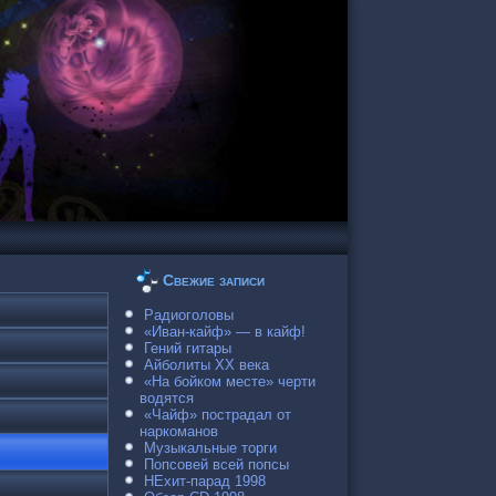
Свежие записи
Радиоголовы
«Иван-кайф» — в кайф!
Гений гитары
Айболиты ХХ века
«На бойком месте» черти
водятся
«Чайф» пострадал от
наркоманов
Музыкальные торги
Попсовей всей попсы
НЕхит-парад 1998