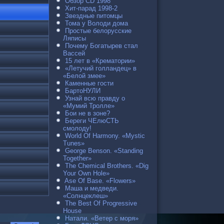
Обзор CD 1998
Хит-парад 1998-2
Звездные питомцы
Тома у Володи дома
Простые белорусские
Ляписы
Почему Богатырев стал
Вассей
15 лет в «Крематории»
«Летучий голландец» в
«Белой змее»
Каменные гости
БартоНУЛИ
Узнай всю правду о
«Мумий Тролле»
Бои не в зоне?
Береги ЧЕлюСТЬ
смолоду!
World Of Harmony. «Mystic
Tunes»
George Benson. «Standing
Together»
The Chemical Brothers. «Dig
Your Own Hole»
Ase Of Base. «Flowers»
Маша и медведи.
«Солнцеклеш»
The Best Of Progressive
House
Натали. «Ветер с моря»