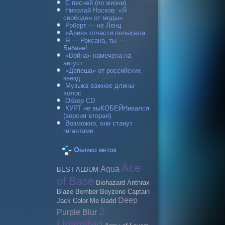
С песней (по жизни)
Николай Носков: «Я
свободен от моды»
Роберт — не Ленц
«Ария» отчасти полысела
Я — Роксана, ты —
Бабаян!
«Война» намечена на
август
«Депеша» от российских
звезд
Музыка важнее длины
волос
Обзор CD
КУРТ не выКОБЕЙНивался
(версия вторая)
Возможно, они станут
гигантами
Облако меток
Ace
Aqua
BEST ALBUM
of Base
Biohazard
Anthrax
Blaze Bomber
Boyzone
Caрtain
Deep
Jack
Color Me Badd
2
Purple
Blur
Unlimited