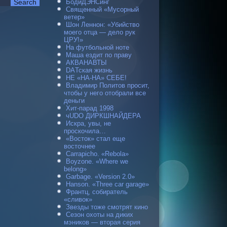
БодиДЭНСинг
Священный «Мусорный
ветер»
Шон Леннон: «Убийство
моего отца — дело рук
ЦРУ!»
На футбольной ноте
Маша ездит по праву
АКВАНАВТЫ
DAТская жизнь
НЕ «НА-НА» СЕБЕ!
Владимир Политов просит,
чтобы у него отобрали все
деньги
Хит-парад 1998
чUDO ДИРКШНАЙДЕРА
Искра, увы, не
проскочила…
«Восток» стал еще
восточнее
Carraрicho. «Rebola»
Boyzone. «Where we
belong»
Garbage. «Version 2.0»
Hanson. «Three car garage»
Франтц, собиратель
«сливок»
Звезды тоже смотрят кино
Сезон охоты на диких
мэников — вторая серия