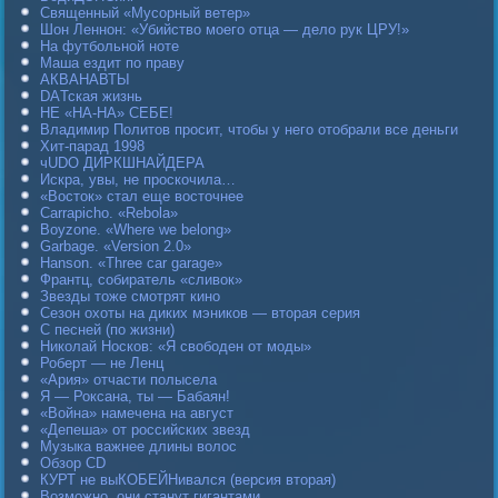
Священный «Мусорный ветер»
Шон Леннон: «Убийство моего отца — дело рук ЦРУ!»
На футбольной ноте
Маша ездит по праву
АКВАНАВТЫ
DAТская жизнь
НЕ «НА-НА» СЕБЕ!
Владимир Политов просит, чтобы у него отобрали все деньги
Хит-парад 1998
чUDO ДИРКШНАЙДЕРА
Искра, увы, не проскочила…
«Восток» стал еще восточнее
Carraрicho. «Rebola»
Boyzone. «Where we belong»
Garbage. «Version 2.0»
Hanson. «Three car garage»
Франтц, собиратель «сливок»
Звезды тоже смотрят кино
Сезон охоты на диких мэников — вторая серия
С песней (по жизни)
Николай Носков: «Я свободен от моды»
Роберт — не Ленц
«Ария» отчасти полысела
Я — Роксана, ты — Бабаян!
«Война» намечена на август
«Депеша» от российских звезд
Музыка важнее длины волос
Обзор CD
КУРТ не выКОБЕЙНивался (версия вторая)
Возможно, они станут гигантами