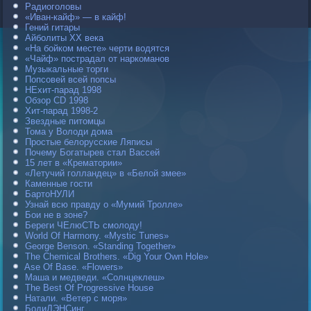
Радиоголовы
«Иван-кайф» — в кайф!
Гений гитары
Айболиты ХХ века
«На бойком месте» черти водятся
«Чайф» пострадал от наркоманов
Музыкальные торги
Попсовей всей попсы
НЕхит-парад 1998
Обзор CD 1998
Хит-парад 1998-2
Звездные питомцы
Тома у Володи дома
Простые белорусские Ляписы
Почему Богатырев стал Вассей
15 лет в «Крематории»
«Летучий голландец» в «Белой змее»
Каменные гости
БартоНУЛИ
Узнай всю правду о «Мумий Тролле»
Бои не в зоне?
Береги ЧЕлюСТЬ смолоду!
World Of Harmony. «Mystic Tunes»
George Benson. «Standing Together»
The Chemical Brothers. «Dig Your Own Hole»
Ase Of Base. «Flowers»
Маша и медведи. «Солнцеклеш»
The Best Of Progressive House
Натали. «Ветер с моря»
БодиДЭНСинг