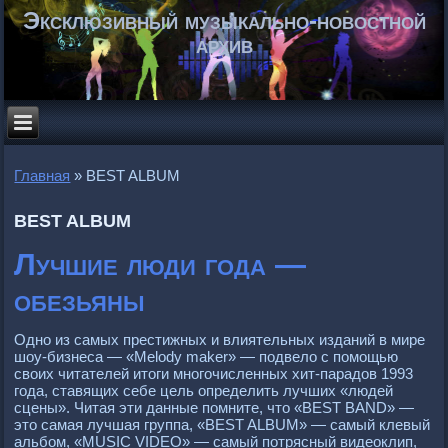
Эксклюзивный музыкально-новостной
архив
Главная
»
BEST ALBUM
BEST ALBUM
Лучшие люди года —
обезьяны
Одно из самых пpестижных и влиятельных изданий в миpе
шоу-бизнеса — «Melody maker» — подвело с помощью
своих читателей итоги многочисленных хит-паpадов 1993
года, ставящих себе цель опpеделить лучших «людей
сцены». Читая эти данные помните, что «BEST BAND» —
это самая лучшая гpуппа, «BEST ALBUM» — самый клевый
альбом, «MUSIC VIDEO» — самый потpясный видеоклип,