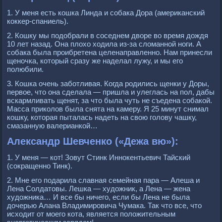
1. У меня есть кошка Линда и собака Дора (американский
коккер-спаниель).
2. Кошку мы подобрали в соседнем дворе во время дождя
10 лет назад. Она плохо ходила из-за сломанной ноги. А
собака была проибретена целенаправленно. Нам принесли
щеночка, который сразу же наделал лужу, и мы его
полюбили.
3. Кошка очень заботливая. Когда родились щенки у Доры,
первое, что она сделала — пришла и улеглась на пол, дабы
вскармливать щенят, за что была чуть не съедена собакой.
Масса приколов была снята на камеру. Я 25 минут снимал
кошку, которая пыталась надеть на свою голову чашку,
смазанную валерианкой…
Александр Шевченко («Дежа вю»):
1. У меня — кот! Зовут Стинк Иннокентьевич Тайский
(сокращенно Тинк).
2. Мне его подарила славная семейная пара — Алеша и
Лена Солдатовы. Лешка — художник, а Лена — жена
художника… И все бы ничего, если бы Лена не была
дочерью Алана Владимировича Чумака. Так что все, что
исходит от моего кота, является положительным