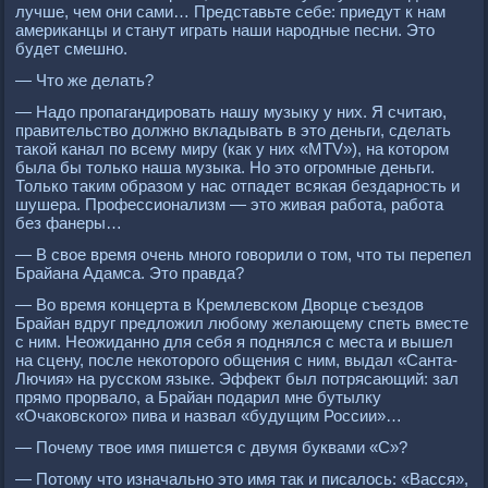
лучше, чем они сами… Представьте себе: приедут к нам
американцы и станут играть наши народные песни. Это
будет смешно.
— Что же делать?
— Надо пропагандировать нашу музыку у них. Я считаю,
правительство должно вкладывать в это деньги, сделать
такой канал по всему миру (как у них «MTV»), на котором
была бы только наша музыка. Но это огромные деньги.
Только таким образом у нас отпадет всякая бездарность и
шушера. Профессионализм — это живая работа, работа
без фанеры…
— В свое время очень много говорили о том, что ты перепел
Брайана Адамса. Это правда?
— Во время концерта в Кремлевском Дворце съездов
Брайан вдруг предложил любому желающему спеть вместе
с ним. Неожиданно для себя я поднялся с места и вышел
на сцену, после некоторого общения с ним, выдал «Санта-
Лючия» на русском языке. Эффект был потрясающий: зал
прямо прорвало, а Брайан подарил мне бутылку
«Очаковского» пива и назвал «будущим России»…
— Почему твое имя пишется с двумя буквами «С»?
— Потому что изначально это имя так и писалось: «Васся»,