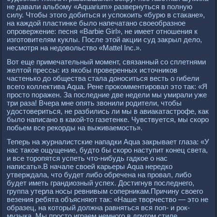
не давали альбому «Aquarium» развернуться в полную
силу. Чтобы этого добиться и успокоить «бурю в стакане»,
на каждой пластинке было напечатано своеобразное
опровержение: песня «Barbie Girl», не имеет отношения к
изготовителям куклы. После этой акции суд закрыл дело,
несмотря на недовольство «Mattel Inc.».
Вот еще примечательный момент, связанный со сплетнями
желтой прессы: из якобы проверенных источников
частенько до общества стала доноситься весть о гибели
всего коллектива Aqua. Рене прокомментировал это так: «Я
просто поражен. За последние две недели мы умирали уже
три раза! Вчера мне опять звонили родители, чтобы
удостовериться, не разбились ли мы в авиакатастрофе, как
было написано в какой-то газетенке. Чувствуется, мы скоро
побьем все рекорды на выживаемость».
Теперь на журналистские нападки Aqua закрывает глаза: «У
нас такое ощущение, будто бы скоро наступит конец света,
и все торопятся успеть что-нибудь гадкое о нас
написать».В начале своей карьеры Aqua нередко
утверждала, что будет либо обречена на провал, либо
будет иметь грандиозный успех. Достигнув последнего,
группа утерла носы ревнивым соперникам.Причину своего
везения ребята объясняют так: «Наше творчество — это не
образец, на который должна равняться вся поп- и рок-
музыка. Мы просто играем немного в другом стиле,