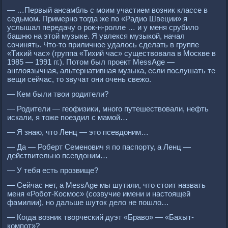
— …Первый ансамбль с моим участием возник классе в
седьмом. Примерно тогда же по «Радио Швеции» я
услышал передачу о рок-н-ролле … и у меня срубило
башню на этой музыке. Я увлекся музыкой, начал
сочинять. Что-то приличное удалось сделать в группе
«Тихий час» (группа «Тихий час» существовала в Москве в
1985 — 1991 гг.). Потом был проект MessAge —
англоязычная, альтернативная музыка, если послушать те
вещи сейчас, то звучат они очень свежо.
— Кем были твои родители?
— Родители — геофизики, много путешествовали, нефть
искали, я тоже поездил с мамой…
— Я знаю, что Ленц — это псевдоним…
— Да — Роберт Семенович я по паспорту, а Ленц —
действительно псевдоним…
— У тебя есть прозвище?
— Сейчас нет, а MessAge мы шутили, что стоит назвать
меня «Робот-Космос» (созвучие имени и настоящей
фамилии), но дальше шуток дело не пошло…
— Когда возник творческий дуэт «Браво» — «Бахыт-
компот»?