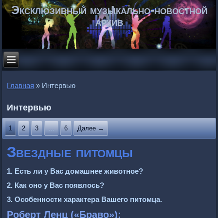
Эксклюзивный музыкально-новостной
архив
Главная
»
Интервью
Интервью
1
2
3
…
6
Далее →
Звездные питомцы
1. Есть ли у Вас домашнее животное?
2. Как оно у Вас появлось?
3. Особенности характера Вашего питомца.
Роберт Ленц («Браво»):