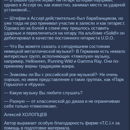
однако в Acceрt он, как известно, занимал место за ударной
установкой…
— Штефан в Acceрt действительно был барабанщиком, но
уже тогда не раз принимал участие в записях и как гитарист.
Однако из-за болей в спине ему пришлось оставить
ударные и переключиться на гитару. На альбоме «Solid!» он
дебютировал в качестве постоянного гитариста U.D.O.
— Что Вы можете сказать о сегодняшнем состоянии
немецкой металлической музыки?- В Германии есть немало
интересных групп, исполняющих «тяжелую» музыку,
например, Helloween, Running Wild и Gamma Ray. Они по-
прежнему верны традициям жанра.
— Знакомы ли Вы с российской рок-музыкой?- Не очень
хорошо, но имею представление о таких группах, как «Парк
Горького» и «Круиз».
— Какую музыку Вы любите слушать?
— Разную — от классической до джаза и не ограничиваю
себя только «тяжеляком».
Алексей ХОЛОПЦЕВ
Автор выражает особую благодарность фирме «T.C.I.» за
помощь в подготовке материала.