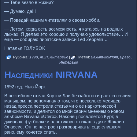
— Тебе везло в жизни?
— Думаю, да!!!
— Поведай нашим читателям о своем хобби.
— Летом, когда есть возможность, я катаюсь на водных
лыжах. Я делаю это хорошо и получаю удовольствие… И
еще — собираю пиратские записи Led Zeppelin…
Наталья ГОЛУБОК
Рубрика:
1998
,
ЖЗЛ
,
Интервью
|
Метки:
Бахыт-компот
,
Браво
,
Интервью
Наследники NIRVANA
1992 год, Нью-Йорк
В вестибюле отеля Кортни Лав беззаботно играет со своим
малышом, не вспоминая о том, что несколько месяцев
назад пресса пестрела статьями о ее наркотической
зависимости, и делится со мной своим мнением о новом
альбоме Nirvana «Utero». Наконец появляется Курт, в
джинсах, футболке и пластиковых очках в духе Жаклин
Онассис. Он не настроен разговаривать: еще слишком
рано, ему хочется спать.