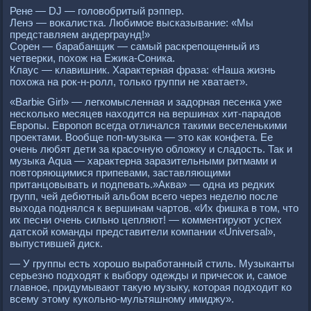
Рене — DJ — головобритый рэппер.
Ленэ — вокалистка. Любимое высказывание: «Мы
представляем андерграунд!»
Сорен — барабанщик — самый раскрепощенный из
четверки, похож на Ежика-Соника.
Клаус — клавишник. Характерная фраза: «Наша жизнь
похожа на рок-н-ролл, только группи не хватает».
«Barbie Girl» — легкомысленная и задорная песенка уже
несколько месяцев находится на вершинах хит-парадов
Европы. Европоп всегда отличался такими веселенькими
проектами. Вообще поп-музыка — это как конфета. Ее
очень любят дети за красочную обложку и сладость. Так и
музыка Aqua — характерна заразительными ритмами и
повторяющимися припевами, заставляющими
пританцовывать и подпевать.»Aква» — одна из редких
групп, чей дебютный альбом всего через неделю после
выхода поднялся к вершинам чартов. «Их фишка в том, что
их песни очень сильно цепляют! — комментируют успех
датской команды представители компании «Universal»,
выпустившей диск.
— У группы есть хорошо выработанный стиль. Музыканты
серьезно подходят к выбору одежды и причесок и, самое
главное, придумывают такую музыку, которая подходит ко
всему этому кукольно-мультяшному имиджу».