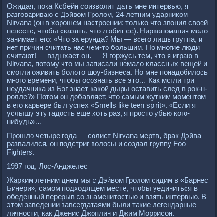
Ожидая, пока Кобейн соизволит дать мне интервью, я
разговариваю с Дэйвом Гролом, 24-летним ударником
Nirvana (он в хорошем настроении: только что звонил своей
невесте, чтобы сказать, что любит ее). Нирваномания мало
занимает его: «Что за ерунда? Мы — всего лишь группа, и
нет причин считать нас чем-то большим. Но многие люди
считают! — вздыхает он. — Я горжусь тем, что я играю в
Nirvana, потому что мы записали немало классных вещей и
смогли оживить болото шоу-бизнеса. Но мне понадобилось
много времени, чтобы осознать все это… Как могли три
неудачника из Бог знает какой дыры оставить след в рок-н-
ролле?» Потом он добавляет, что самым жутким моментом
в его карьере был успех «Smells like teen sрirit». «Если я
услышу эту гадость еще хоть раз, я просто убью кого-
нибудь»…
Прошло четыре года — солист Nirvana мертв, брак Дэйва
развалился, он подстриг волосы и создал группу Foo
Fighters.
1997 год, Лос-Анджелес
Жарким летним днем мы с Дэйвом Гролом сидим в «Барнес
Бинери», самом подходящем месте, чтобы уединиться в
обеденный перерыв со знаменитостью и взять интервью. В
этом заведении завсегдатаями были такие легендарные
личности, как Дженис Джоплин и Джим Моррисон.