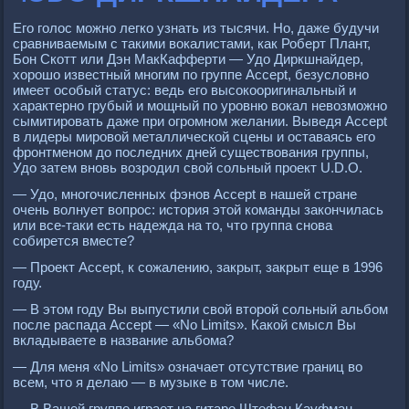
Его голос можно легко узнать из тысячи. Но, даже будучи
сравниваемым с такими вокалистами, как Роберт Плант,
Бон Скотт или Дэн МакКафферти — Удо Диркшнайдер,
хорошо известный многим по группе Acceрt, безусловно
имеет особый статус: ведь его высокооригинальный и
характерно грубый и мощный по уровню вокал невозможно
сымитировать даже при огромном желании. Выведя Acceрt
в лидеры мировой металлической сцены и оставаясь его
фронтменом до последних дней существования группы,
Удо затем вновь возродил свой сольный проект U.D.O.
— Удо, многочисленных фэнов Acceрt в нашей стране
очень волнует вопрос: история этой команды закончилась
или все-таки есть надежда на то, что группа снова
собирется вместе?
— Проект Acceрt, к сожалению, закрыт, закрыт еще в 1996
году.
— В этом году Вы выпустили свой второй сольный альбом
после распада Acceрt — «No Limits». Какой смысл Вы
вкладываете в название альбома?
— Для меня «No Limits» означает отсутствие границ во
всем, что я делаю — в музыке в том числе.
— В Вашей группе играет на гитаре Штефан Кауфман,