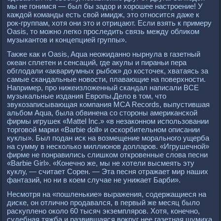
мы не гонимся — был бы задор и хорошее настроение! У
каждой команды есть свой имидж, это относится даже к
рок-группам, хотя они это и отрицают. Если взять к примеру
Oasis, то можно легко проследить связь между обликом
музыкантов и концепцией группы».
Также как и Oasis, Aqua неожиданно нырнула в газетный
океан сплетен и сенсаций, где акулы и пираньи пера
обглодали «аквариумных рыбок» до косточек, хватаясь за
самые скандальные новости, плавающие на поверхности.
Например, про нижеизложенный скандал написали ВСЕ
музыкальные издания Европы.Дело в том, что
звукозаписывающая компания MCA Records, выпустившая
альбом Aqua, была обвинена со стороны американской
фирмы игрушек «Mattel Inc.» «в незаконном использовании
торговой марки «Barbie doll» и оскорбительном описании
куклы». Был подан иск на возмещение морального ущерба
на сумму в несколько миллионов долларов. «Игрушечной»
фирме не понравились слишком откровенные слова песни
«Barbie Girl». «Конечно же, мы не хотели высмеять эту
куклу, — считает Сорен. — Эта песня отражает мир наших
фантазий, но ни в коем случае не унижает Барби».
Несмотря на «пошленькие» выражения, содержащиеся на
диске, он отлично продавался, в первый же месяц было
раскуплено около 60 тысяч экземпляров. Хотя, конечно,
судебная тяжба и развившаяся вокруг нее газетная шумиха