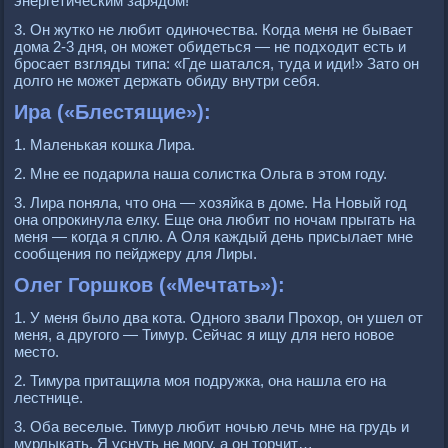
энергетическим зарядом!
3. Он жутко не любит одиночества. Когда меня не бывает
дома 2-3 дня, он может обидеться — не подходит есть и
бросает взгляды типа: «Где шатался, туда и иди!» Зато он
долго не может держать обиду внутри себя.
Ира («Блестящие»):
1. Маленькая кошка Лира.
2. Мне ее подарила наша солистка Ольга в этом году.
3. Лира поняла, что она — хозяйка в доме. На Новый год
она опрокинула елку. Еще она любит по ночам прыгать на
меня — когда я сплю. А Оля каждый день присылает мне
сообщения по пейджеру для Лиры.
Олег Горшков («Мечтать»):
1. У меня было два кота. Одного звали Прохор, он ушел от
меня, а другого — Тимур. Сейчас я ищу для него новое
место.
2. Тимура притащила моя подружка, она нашла его на
лестнице.
3. Оба веселые. Тимур любит ночью лечь мне на грудь и
мурлыкать. Я уснуть не могу, а он торчит…