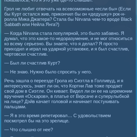
Грол не любит отвечать на всевозможные «если бы» (Если
бы Курт остался жив, прикончил бы он «дедушку» рок-н-
ролла Мика Джаггера? Стала бы Nirvana чем-то вроде Black
Sabbath или Нейла Янга?)
— Когда Nirvana стала популярной, это было забавно. Я
думал, что это какое-то недоразумение, и не мог относиться
ко всему серьезно. Вы знаете, что я делал? Я просто
приходил и играл на ударной установке, и я был счастлив,
чертовски счастлив.
— Был ли счастлив Курт?
— Не знаю. Нужно было спросить у него.
Речь зашла о переезде Грола из Сиэтла в Голливуд, и я
интересуюсь, знает ли он, что Кортни Лав тоже продает
свой дом в Сиэтле. Он кивает. Видел ли он ее на церемонии
вручения «Оскаров», в платье от Версаче и суперулыбкой
на лице? Дэйв качает головой и начинает постукивать
пальцами.
— Я в это время репетировал… С удовольствием
посмотрел бы на это зрелище.
— Что слышно от нее?