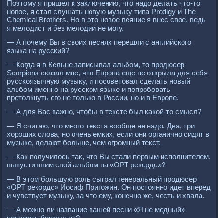
Поэтому я пришел к заключению, что надо делать что-то
новое, я стал слушать новую музыку типа Рrodigy и The
Chemical Brothers. Но в это новое веяние я внес свое, ведь
я мелодист и без мелодии не могу.
— А почему Вы в своих песнях перешли с английского
языка на русский?
— Когда я в Кельне записывал альбом, то продюсер
Scorрions сказал мне, что Европа еще не открыла для себя
русскоязычную музыку, и посоветовал сделать новый
альбом именно на русском языке и попробовать
протолкнуть его не только в России, но и в Европе.
— А для Вас важно, чтобы в тексте был какой-то смысл?
— Я считаю, что много текста вообще не надо. Два, три
хороших слова, но очень емких, если они органично сидят в
музыке, делают больше, чем огромный текст.
— Как получилось так, что Вы стали первым исполнителем,
выпустившим свой альбом на «ОРТ рекордс»?
— В этом большую роль сыграл генеральный продюсер
«ОРТ рекордс» Иосиф Пригожин. Он постоянно идет вперед
и чувствует музыку, за что ему, конечно же, честь и хвала.
— А можно ли название вашей песни «Я не модный»
понимать буквально?