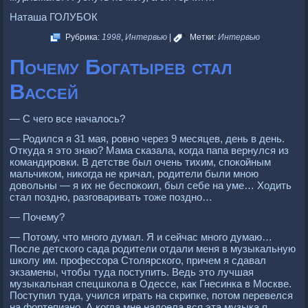
Наташа ГОЛУБОК
Рубрика:
1998
,
Интервью
|
Метки:
Интервью
Почему Богатырев стал
Вассей
— С чего все началось?
— Родился я 31 мая, ровно через 9 месяцев, день в день.
Откуда я это знаю? Мама сказала, когда папа вернулся из
командировки. В детстве был очень тихим, спокойным
мальчиком, никогда не кричал, родители были мною
довольны — я их не беспокоил, был себе на уме… Ходить
стал поздно, разговаривать тоже поздно…
— Почему?
— Потому, что много думал. Я и сейчас много думаю…
После детского сада родители отдали меня в музыкальную
школу им. профессора Столярского, причем я сдавал
экзамены, чтобы туда поступить. Ведь это лучшая
музыкальная спецшкола в Одессе, как Гнесинка в Москве.
Поступил туда, учился играть на скрипке, потом перевелся
на фортепиано. А когда мне надоела вся эта музыка я