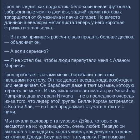
Грол выглядит, как подросток: бело-коричневая футболка,
забрызганные чем-то джинсы, задний карман которых
топорщится от бумажника и пачки сигарет. Но вместо
длинной шевелюры металлиста теперь у него короткая
стрижка и эспаньолка.
— В таком прикиде я рассчитываю продать больше дисков,
— объясняет он.
— А если серьезно?
— Я не хотел бы, чтобы люди перепутали меня с Аланом
Морриси.
Грол пробегает глазами меню, барабанит при этом
пальцами по столу. Он так делает всегда, когда возбужден
или нервничает. Он барабанит даже в такт музыке, которую
терпеть не может. Из музыкального автомата орут Smashing
Рumрkins, давние враги Nirvana — не в последнюю очередь
из-за того, что лидер этой группы Билли Корган встречался
с Кортни Лав, — но Грол продолжает стучать в такт и с
ними.
Мы начали разговор с татуировок Дэйва, которые он,
несмотря на их чудовищность, очень любит. Первую он
выколол в тринадцать, когда увидел, как девушка в одном
из клипов Дэвида Боуи делает татуировку. При помощи