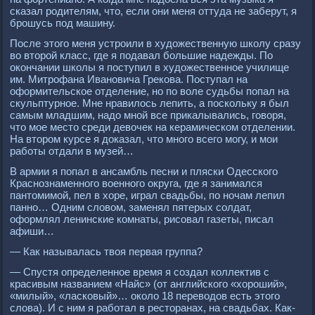
сказал родителям, что, если они меня оттуда не заберут, я
брошусь под машину.
После этого меня устроили в художественную школу сразу
во второй класс, где я подавал большие надежды. По
окончании школы я поступил в художественное училище
им. Митрофана Ивановича Грекова. Поступал на
оформительское отделение, но по воле судьбы попал на
скульптурное. Мне нравилось лепить, а поскольку я был
самым младшим, надо мной все прикалывались, говоря,
что мое место среди девочек на керамическом отделении.
На втором курсе я доказал, что много всего могу, и мои
работы отдали в музей…
В армии я попал в ансамбль песни и пляски Одесского
Краснознаменного военного округа, где я занимался
пантомимой, пел в хоре, играл свадьбы, по ночам лепил
панно… Одним словом, заменял пятерых солдат,
оформлял ленинские комнаты, рисовал газеты, писал
афиши…
— Как называлась твоя первая группа?
— Спустя определенное время я создал коллектив с
красивым названием «Найс» (от английского «хороший»,
«милый», «ласковый»… около 18 переводов есть этого
слова). И с ним я работал в ресторанах, на свадьбах. Как-