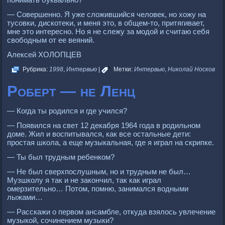
— Совершенно. Я уже сложившийся человек, но хожу на
тусовки, дискотеки, и меня это, в общем-то, притягивает,
мне это интересно. Но я не слежу за модой и считаю себя
свободным от ее веяний.
Алексей ХОЛОПЦЕВ
Рубрика:
1998
,
Интервью
|
Метки:
Интервью
,
Николай Носков
Роберт — не Ленц
— Когда ты родился и где учился?
— Появился на свет 12 декабря 1964 года в родильном
доме. Жил и воспитывался, как все остальные дети:
простая школа, а еще музыкальная, где я играл на скрипке.
— Ты был трудным ребенком?
— Не был сверхпослушным, но и трудным не был…
Музшколу я так и не закончил, так как играл
омерзительно… Потом, помню, занимался водными
лыжами…
— Расскажи о первом ансамбле, откуда взялось увлечение
музыкой, сочинением музыки?