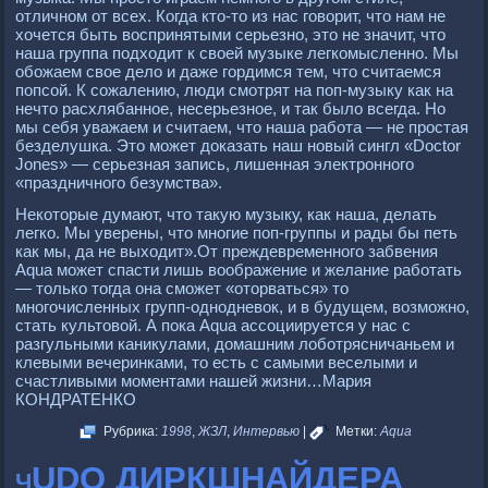
отличном от всех. Когда кто-то из нас говорит, что нам не
хочется быть воспринятыми серьезно, это не значит, что
наша группа подходит к своей музыке легкомысленно. Мы
обожаем свое дело и даже гордимся тем, что считаемся
попсой. К сожалению, люди смотрят на поп-музыку как на
нечто расхлябанное, несерьезное, и так было всегда. Но
мы себя уважаем и считаем, что наша работа — не простая
безделушка. Это может доказать наш новый сингл «Doctor
Jones» — серьезная запись, лишенная электронного
«праздничного безумства».
Некоторые думают, что такую музыку, как наша, делать
легко. Мы уверены, что многие поп-группы и рады бы петь
как мы, да не выходит».От преждевременного забвения
Aqua может спасти лишь воображение и желание работать
— только тогда она сможет «оторваться» то
многочисленных групп-однодневок, и в будущем, возможно,
стать культовой. А пока Aqua ассоциируется у нас с
разгульными каникулами, домашним лоботрясничаньем и
клевыми вечеринками, то есть с самыми веселыми и
счастливыми моментами нашей жизни…Мария
КОНДРАТЕНКО
Рубрика:
1998
,
ЖЗЛ
,
Интервью
|
Метки:
Aqua
чUDO ДИРКШНАЙДЕРА