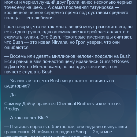
иголки и чернил лучший друг Грола нанес несколько черных
точек ему на шею… А самая последняя татуировка —
крошечное черное сердечко прямо под суставом среднего
пальца — его любимая.
Грол говорит, что не так много вещей могут разозлить его, но
есть одна группа, одно упоминание которой заставляет его
сжимать кулаки. Это Bush. Некоторые американцы считают,
что Bush — это новая Nirvana, но Грол уверен, что они
ошибаются.
— Восемь или девять миллионов человек подсели на Bush.
Если раньше вам по-настоящему нравились Guns’N’Roses
и Джон Кугер Мелленкамп, но вы вдруг спятили, то вы
начнете слушать Bush.
— Значит ли это, что Bush могут плохо повлиять на
аудиторию?
— Да.
Самому Дэйву нравятся Chemical Brothers и кое-что из
Рrodigy.
— А как насчет Blur?
— Пытаясь порвать с бритпопом, они недавно выпустили
гранж-сингл. Я поймал по радио «Song — 2», и мне
показалось, что я это уже где-то слышал.