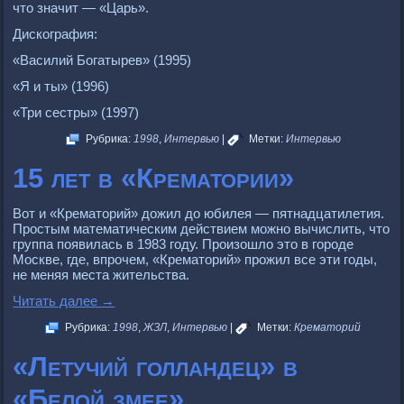
что значит — «Царь».
Дискография:
«Василий Богатырев» (1995)
«Я и ты» (1996)
«Три сестры» (1997)
Рубрика:
1998
,
Интервью
|
Метки:
Интервью
15 лет в «Крематории»
Вот и «Крематорий» дожил до юбилея — пятнадцатилетия.
Простым математическим действием можно вычислить, что
группа появилась в 1983 году. Произошло это в городе
Москве, где, впрочем, «Крематорий» прожил все эти годы,
не меняя места жительства.
Читать далее
→
Рубрика:
1998
,
ЖЗЛ
,
Интервью
|
Метки:
Крематорий
«Летучий голландец» в
«Белой змее»