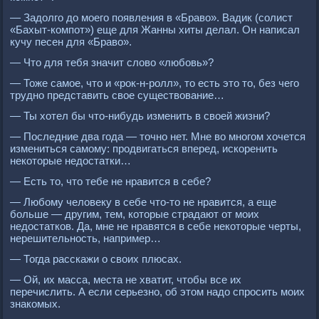
— Задолго до моего появления в «Браво». Вадик (солист
«Бахыт-компот») еще для Жанны хиты делал. Он написал
кучу песен для «Браво».
— Что для тебя значит слово «любовь»?
— Тоже самое, что и «рок-н-ролл», то есть это то, без чего
трудно представить свое существование…
— Ты хотел бы что-нибудь изменить в своей жизни?
— Последние два года — точно нет. Мне во многом хочется
измениться самому: продвигаться вперед, искоренить
некоторые недостатки…
— Есть то, что тебе не нравится в себе?
— Любому человеку в себе что-то не нравится, а еще
больше — другим, тем, которые страдают от моих
недостатков. Да, мне не нравятся в себе некоторые черты,
нерешительность, например…
— Тогда расскажи о своих плюсах.
— Ой, их масса, места не хватит, чтобы все их
перечислить. А если серьезно, об этом надо спросить моих
знакомых.