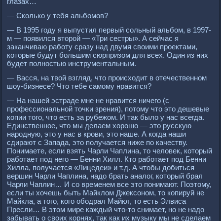
глазах…
— Сколько у тебя альбомов?
— В 1995 году я выпустил первый сольный альбом, в 1997-
м — появился второй — «Три сестры». А сейчас я
заканчиваю работу сразу над двумя своими проектами,
которые будут большим сюрпризом для всех. Один из них
будет полностью инструментальным.
— Васся, на твой взгляд, что происходит в отечественном
шоу-бизнесе? Что тебе самому нравится?
— На нашей эстраде мне не нравится ничего (с
профессиональной точки зрения), потому что это дешевые
копии того, что есть за рубежом. И так было у нас всегда.
Единственное, что мы делаем хорошо — это русскую
народную, это у нас в крови, это наше. А когда наши
сдирают с Запада, это получается ниже по качеству.
Понимаете, если взять Чарли Чаплина, то человек, который
работает под него — Бенни Хилл. Кто работает под Бенни
Хилла, получается «Лицедеи» и т.д. А чтобы добиться
вершин Чарли Чаплина, надо брать аналог, который брал
Чарли Чаплин… И со временем все это понимают. Поэтому,
если ты хочешь быть Майклом Джексоном, то копируй не
Майкла, а того, кого ободрал Майкл, то есть Элвиса
Пресли… В этом мире каждый что-то снимает, но не надо
забывать о своих корнях, так как их музыку мы не сделаем