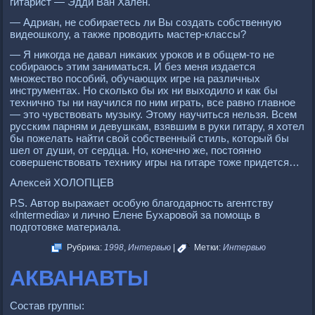
гитарист — Эдди Ван Хален.
— Адриан, не собираетесь ли Вы создать собственную
видеошколу, а также проводить мастер-классы?
— Я никогда не давал никаких уроков и в общем-то не
собираюсь этим заниматься. И без меня издается
множество пособий, обучающих игре на различных
инструментах. Но сколько бы их ни выходило и как бы
технично ты ни научился по ним играть, все равно главное
— это чувствовать музыку. Этому научиться нельзя. Всем
русским парням и девушкам, взявшим в руки гитару, я хотел
бы пожелать найти свой собственный стиль, который бы
шел от души, от сердца. Но, конечно же, постоянно
совершенствовать технику игры на гитаре тоже придется…
Алексей ХОЛОПЦЕВ
Р.S. Автор выражает особую благодарность агентству
«Intermedia» и лично Елене Бухаровой за помощь в
подготовке материала.
Рубрика:
1998
,
Интервью
|
Метки:
Интервью
АКВАНАВТЫ
Состав группы: