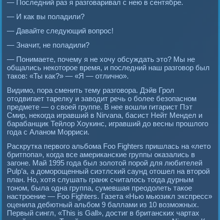
— Последний раз я разговаривал с нею в сентябре.
— И как вы поладили?
— Давайте следующий вопрос!
— Значит, не поладили?
— Понимаете, почему я не хочу обсуждать это? Мы не
общались некоторое время, и последний наш разговор был
таков: «Ты как?» — «Я — отлично».
Видимо, пора сменить тему разговора. Дэйв Грол
отодвигает тарелку и заводит речь о более безопасном
предмете — о своей группе. В нее вошли гитарист Пэт
Смир, некогда игравший в Nirvana, басист Нейт Мендел и
барабанщик Тейлор Хоукинс, игравший до весны прошлого
года с Аланом Морриси.
Раскрутка первого альбома Foo Fighters пришлась на «лето
бритпопа», когда все американские группы оказались в
загоне. Май 1995 года был золотой порой для любителей
Рulр’а, а доморощенный сиэтлский саунд отошел на второй
план. Но, хотя слушать гранж считалось тогда дурным
тоном, была одна группа, сумевшая преодолеть такое
настроение — Foo Fighters. Газета «Нью мьюзикл экспресс»
оценила дебютный альбом 9 баллами из 10 возможных.
Первый сингл, «This is Gall», достиг в британских чартах