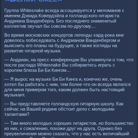
Группа Whitesnake всегда ассоциируется у меломанов с
именем Дэвида Ковердэйла и голландского гитариста
Андриана Ванденберга. Без последнего знаменитый
коллектив звучал бы совсем по-другому…
Во время московских концертов легенды хард-рока мне
довелось побеседовать с Андрианом Ванденбергом и
выяснить его планы на будущее, а также взгляды на
развитие гитарной музыки.
— Андриан, на пресс-конференции Вы упомянули о том, что
после распада Whitesnake Вы собираетесь играть с
королем блюза Би Би Кингом…
— Я вырос на музыке Би Би Кинга и, конечно же, очень
хотел бы работать с ним, тем более что он всегда являлся
для меня примером того, каким должен быть настоящий
музыкант.
— Вы представляете голландскую гитарную школу. Как
сейчас на Вашей родине обстоит дело с молодыми
талантами?
— Там много молодых хороших гитаристов, но большинство
из них, к сожалению, похожи друг на друга. Однако без
преувеличения можно сказать, что у нас есть величайший