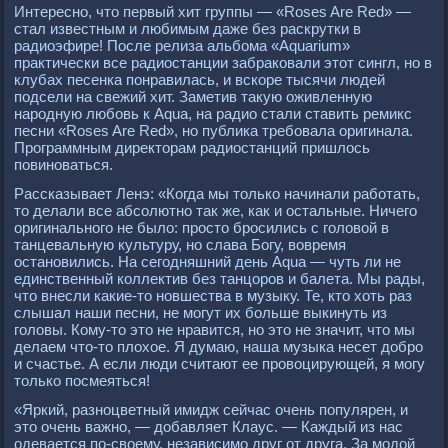
Интересно, что первый хит группы — «Roses Are Red» —
стал известным и любимым даже без раскрутки в
радиоэфире! После релиза альбома «Aquarium»
практически все радиостанции забраковали этот сингл, но в
клубах песенка понравилась, и вскоре тысячи людей
подсели на свежий хит. Заметив такую оживленную
народную любовь к Aqua, на радио стали ставить ремикс
песни «Roses Are Red», но публика требовала оригинала.
Программным директорам радиостанций пришлось
повиноваться.
Рассказывает Ленэ: «Когда мы только начинали работать,
то делали все абсолютно так же, как и остальные. Ничего
оригинального не было: просто бросились с головой в
танцевальную культуру, но слава Богу, вовремя
остановились. На сегодняшний день Aqua — чуть ли не
единственный коллектив без танцоров и балета. Мы рады,
что внесли какие-то новшества в музыку. Те, кто хоть раз
слышал наши песни, не могут их больше выкинуть из
головы. Кому-то это не нравится, но это не значит, что мы
делаем что-то плохое. Я думаю, наша музыка несет добро
и счастье. А если люди считают ее провоцирующей, я могу
только посмеяться!
«Яркий, разноцветный имидж сейчас очень популярен, и
это очень важно, — добавляет Клаус. — Каждый из нас
одевается по-своему, независимо друг от друга. За модой