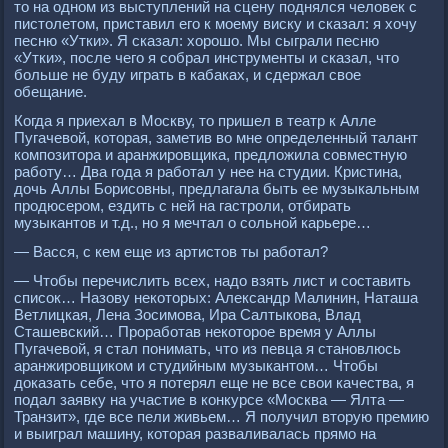
то на одном из выступлений на сцену поднялся человек с
пистолетом, приставил его к моему виску и сказал: я хочу
песню «Утки». Я сказал: хорошо. Мы сыграли песню
«Утки», после чего я собрал инструменты и сказал, что
больше не буду играть в кабаках, и сдержал свое
обещание.
Когда я приехал в Москву, то пришел в театр к Алле
Пугачевой, которая, заметив во мне определенный талант
композитора и аранжировщика, предложила совместную
работу… Два года я работал у нее на студии. Кристина,
дочь Аллы Борисовны, предлагала быть ее музыкальным
продюсером, ездить с ней на гастроли, отбирать
музыкантов и т.д., но я мечтал о сольной карьере…
— Васся, с кем еще из артистов ты работал?
— Чтобы перечислить всех, надо взять лист и составить
список… Назову некоторых: Александр Малинин, Наташа
Ветлицкая, Лена Зосимова, Ира Салтыкова, Влад
Сташевский… Проработав некоторое время у Аллы
Пугачевой, я стал понимать, что из певца я становлюсь
аранжировщиком и студийным музыкантом… Чтобы
доказать себе, что я потерял еще не все свои качества, я
подал заявку на участие в конкурсе «Москва — Ялта —
Транзит», где все пели живьем… Я получил вторую премию
и выиграл машину, которая разваливалась прямо на