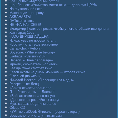
Священный «Мусорный ветер»
Шон Леннон: «Убийство моего отца — дело рук ЦРУ!»
На футбольной ноте
Маша ездит по праву
АКВАНАВТЫ
DAТская жизнь
НЕ «НА-НА» СЕБЕ!
Владимир Политов просит, чтобы у него отобрали все деньги
Хит-парад 1998
чUDO ДИРКШНАЙДЕРА
Искра, увы, не проскочила…
«Восток» стал еще восточнее
Carraрicho. «Rebola»
Boyzone. «Where we belong»
Garbage. «Version 2.0»
Hanson. «Three car garage»
Франтц, собиратель «сливок»
Звезды тоже смотрят кино
Сезон охоты на диких мэников — вторая серия
С песней (по жизни)
Николай Носков: «Я свободен от моды»
Роберт — не Ленц
«Ария» отчасти полысела
Я — Роксана, ты — Бабаян!
«Война» намечена на август
«Депеша» от российских звезд
Музыка важнее длины волос
Обзор CD
КУРТ не выКОБЕЙНивался (версия вторая)
Возможно, они станут гигантами