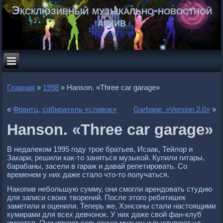
Эксклюзивный музыкально-новостной
архив
Главная
»
1998
»
Hanson. «Three car garage»
«
Франтц, собиратель «сливок»
Garbage. «Version 2.0»
»
Hanson. «Three car garage»
В недалеком 1995 году трое братьев, Исаак, Тейлор и
Закари, решили как-то заняться музыкой. Купили гитары,
барабаны, засели в гараж и давай репетировать. Со
временем у них даже стало что-то получаться.
Накопив небольшую сумму, они смогли арендовать студию
для записи своих творений. После этого ребятишек
заметили и оценили. Теперь же, Хэнсоны стали настоящими
кумирами для всех девчонок. У них даже свой фан-клуб
имеется. Они играют серьезную музыку и выступают на