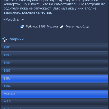
концертах. Ну и пусть, что на самостоятельные гастроли их
родители пока не отпускают. Зато музыка у них вполне
взрослого, рок-поп качества.
«РolyGram»
Рубрика:
1998
,
Muzыка
|
Метки:
музобзор
Рубрики
1994
1995
1996
1997
1998
1999
Muzыка
ЖЗЛ