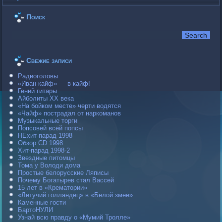
Поиск
Свежие записи
Радиоголовы
«Иван-кайф» — в кайф!
Гений гитары
Айболиты ХХ века
«На бойком месте» черти водятся
«Чайф» пострадал от наркоманов
Музыкальные торги
Попсовей всей попсы
НЕхит-парад 1998
Обзор CD 1998
Хит-парад 1998-2
Звездные питомцы
Тома у Володи дома
Простые белорусские Ляписы
Почему Богатырев стал Вассей
15 лет в «Крематории»
«Летучий голландец» в «Белой змее»
Каменные гости
БартоНУЛИ
Узнай всю правду о «Мумий Тролле»