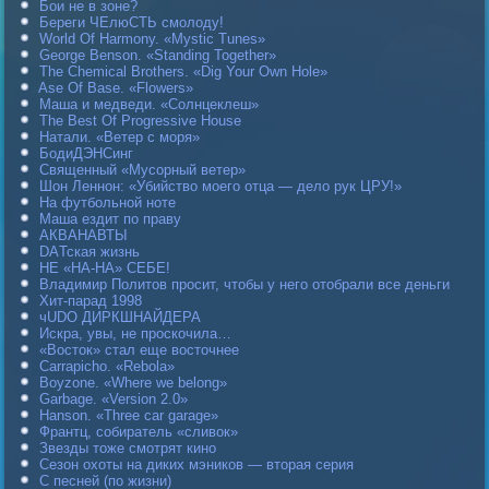
Бои не в зоне?
Береги ЧЕлюСТЬ смолоду!
World Of Harmony. «Mystic Tunes»
George Benson. «Standing Together»
The Chemical Brothers. «Dig Your Own Hole»
Ase Of Base. «Flowers»
Маша и медведи. «Солнцеклеш»
The Best Of Progressive House
Натали. «Ветер с моря»
БодиДЭНСинг
Священный «Мусорный ветер»
Шон Леннон: «Убийство моего отца — дело рук ЦРУ!»
На футбольной ноте
Маша ездит по праву
АКВАНАВТЫ
DAТская жизнь
НЕ «НА-НА» СЕБЕ!
Владимир Политов просит, чтобы у него отобрали все деньги
Хит-парад 1998
чUDO ДИРКШНАЙДЕРА
Искра, увы, не проскочила…
«Восток» стал еще восточнее
Carraрicho. «Rebola»
Boyzone. «Where we belong»
Garbage. «Version 2.0»
Hanson. «Three car garage»
Франтц, собиратель «сливок»
Звезды тоже смотрят кино
Сезон охоты на диких мэников — вторая серия
С песней (по жизни)