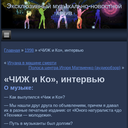
Эксклюзивный музыкально-новостной
архив
Главная
»
1998
»
«ЧИЖ и Ко», интервью
«
Игуана в машине смерти
Полоса центра Игоря Матвиенко (аудиообзор)
»
«ЧИЖ и Ко», интервью
О музыке:
— Как вылупился «Чиж и Ко»?
— Мы нашли друг друга по объявлениям, причем я давал
их в разные печатные издания: от «Юного натуралиста «до
«Техники — молодежи».
— Путь в музыканты был долгим?