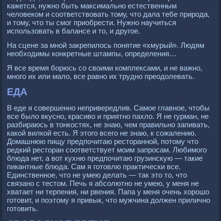
кажется, нужно быть максимально естественным
человеком и соответствовать тому, что дала тебе природа,
и тому, что ты смог приобрести. Нужно научиться
использовать в балансе и то, и другое.
На сцене за мной закрепилось понятие «хмурый». Людям
необходимы конкретные штампы, определения…
Я все время борюсь со своими комплексами, и не важно,
много их или мало, все равно их трудно преодолевать.
ЕДА
В еде я совершенно непривередлив. Самое главное, чтобы
все было вкусно, красиво и приятно пахло. Я не гурман, не
разбираюсь в тонкостях, не знаю, чем правильно запивать,
какой вилкой есть. Я этого всего не знаю, к сожалению.
Домашнюю пищу предпочитаю ресторанной, потому что
редкий ресторан соответствует моим запросам. Любимого
блюда нет, а вот кухню предпочитаю грузинскую — такие
пикантные блюда. Сам я готовлю практически все.
Единственное, что не умею делать — так это то, что
связано с тестом. Печь я абсолютно не умею, у меня не
хватает ни терпения, ни рвения. Папа у меня очень хорошо
готовит, и поэтому я привык, что мужчина должен прилично
готовить.