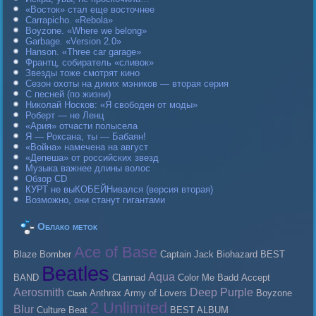
«Восток» стал еще восточнее
Carraрicho. «Rebola»
Boyzone. «Where we belong»
Garbage. «Version 2.0»
Hanson. «Three car garage»
Франтц, собиратель «сливок»
Звезды тоже смотрят кино
Сезон охоты на диких мэников — вторая серия
С песней (по жизни)
Николай Носков: «Я свободен от моды»
Роберт — не Ленц
«Ария» отчасти полысела
Я — Роксана, ты — Бабаян!
«Война» намечена на август
«Депеша» от российских звезд
Музыка важнее длины волос
Обзор CD
КУРТ не выКОБЕЙНивался (версия вторая)
Возможно, они станут гигантами
Облако меток
Ace of Base
Blaze Bomber
Caрtain Jack
Biohazard
BEST
Beatles
Aqua
BAND
Clannad
Color Me Badd
Accept
Aerosmith
Deep Purple
Anthrax
Army of Lovers
Boyzone
Clash
2 Unlimited
Blur
Culture Beat
BEST ALBUM