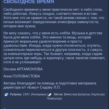
СВОБОДНОЕ ВРЕМЯ
Свободного времени у меня практически нет: я либо сплю,
либо работаю. Ложусь поздно, соответственно и встаю.
Хотя мне это не нравится, но такой режим связан с тем, что
ночью возникает определенная атмосфера замкнутости,
которая мне нужна.
Не могу сказать, что у меня есть хобби. Музыка в детстве
была для меня хобби. Это именно та вещь, которая
приносит моральное удовлетворение и просто
удовольствие. Иногда, когда нужно отключиться, отупеть,
сознательно переключиться в другую плоскость, я сажусь
за компьютерные игры. Так бывает, например, когда сидим
целую ночь где-нибудь в аэропорту, такое занятие помогает,
хотя и не успокаивает.
Оксана АРТАМОНОВА
Анна ГОЛОВАСТОВА
Авторы благодарят за помощь в подготовке материала
директора к/т «Баку» Седову Л.П.
Рубрика:
1997
,
Интервью
|
Метки:
Вячеслав Бутусов
,
Наутилус
Помпилиус