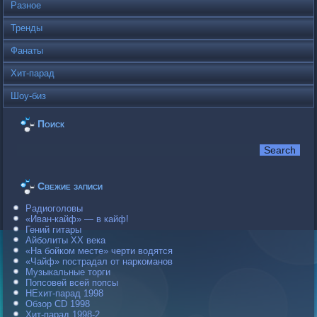
Разное
Тренды
Фанаты
Хит-парад
Шоу-биз
Поиск
Свежие записи
Радиоголовы
«Иван-кайф» — в кайф!
Гений гитары
Айболиты ХХ века
«На бойком месте» черти водятся
«Чайф» пострадал от наркоманов
Музыкальные торги
Попсовей всей попсы
НЕхит-парад 1998
Обзор CD 1998
Хит-парад 1998-2