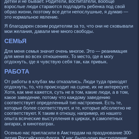
детей и не бывает. Родители, воспитатели, вообще
взрослые люди стараются подладить ребенка под свой
образ жизни, поэтому все дети непослушные, я думаю —
это нормальное явление.
Я благодарен своим родителям за то, что они не сковывали
мои желания, давали мне много свободы.
СЕМЬЯ
Для меня семья значит очень многое. Это — реанимация
для меня во всех отношениях. То место, где я могу
отдохнуть, где я чувствую себя так, как привык.
РАБОТА
От работы в клубах мы отказались. Люди туда приходят
отдохнуть, то, что происходит на сцене, их не интересует.
Хотя, как мне кажется, суть не в том, какие люди, а в том,
какое заведение, потому что каждому заведению
соответствует определенный тип настроения. Есть те,
которые более соответствуют, и те, которые абсолютно не
соответствуют. К таким я отношу, например, из нашего
опыта всяческие выступления в цирках, в самолетных
ангарах, в кинотеатрах.
Осенью нас пригласили в Амстердам на празднование 300-
летия Российского флота. У нас было одно выступление