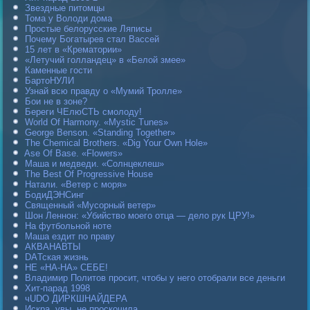
Звездные питомцы
Тома у Володи дома
Простые белорусские Ляписы
Почему Богатырев стал Вассей
15 лет в «Крематории»
«Летучий голландец» в «Белой змее»
Каменные гости
БартоНУЛИ
Узнай всю правду о «Мумий Тролле»
Бои не в зоне?
Береги ЧЕлюСТЬ смолоду!
World Of Harmony. «Mystic Tunes»
George Benson. «Standing Together»
The Chemical Brothers. «Dig Your Own Hole»
Ase Of Base. «Flowers»
Маша и медведи. «Солнцеклеш»
The Best Of Progressive House
Натали. «Ветер с моря»
БодиДЭНСинг
Священный «Мусорный ветер»
Шон Леннон: «Убийство моего отца — дело рук ЦРУ!»
На футбольной ноте
Маша ездит по праву
АКВАНАВТЫ
DAТская жизнь
НЕ «НА-НА» СЕБЕ!
Владимир Политов просит, чтобы у него отобрали все деньги
Хит-парад 1998
чUDO ДИРКШНАЙДЕРА
Искра, увы, не проскочила…