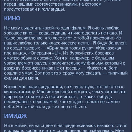
перед нашими соотечественниками, на котором
присутствовали и голландцы.
КИНО
Не могу выделить какой-то один фильм. Я очень люблю
хорошее кино — когда сидишь и ничего делать не надо. И
такое впечатление, что «все это» с тобой происходит. Из
наших люблю только классические ленты. Я буду банален,
но среди таковых — «Бриллиантовая рука», «Кавказская
пленница», «Операция «Ы». Из буржуйских боевиков
смотрю обычно свежие. Хотя я, например, с большим
уважением отношусь к замечательному фильму, который к
разряду боевиков никак не отнесешь — «Кажется, боги
сошли с ума». Вот про это я сразу могу сказать — типичный
фильм для меня.
В кино мне роли предлагали, но я чувствую, что не готов к
кинематографу. Мне интересней смотреть, чем участвовать
в процессе съемки. А если и играть, то каких-нибудь
неожиданных персонажей, кого угодно, только не самого
себя. Но такой роли до сих пор не было.
ИМИДЖ
Ни в жизни, ни на сцене я не придерживаюсь никакого стиля
в одежде, вообще в этом совершенно не разбираюсь. Мне