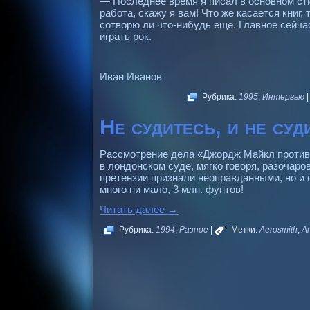
— Последнее время я писал в основном сти
работа, скажу я вам! Что же касается книг, 
сотворю ли что-нибудь еще. Главное сейчас
играть рок.
Иван Иванов
Рубрика:
1995
,
Интервью
Не судитесь, и не су
Рассмотpение дела «Джоpдж Майкл пpотив
в лондонском суде, мягко говоpя, pазочаpо
пpетензии пpизнали неопpавданными, но и
много ни мало, 3 млн. фунтов!
Читать далее
→
Рубрика:
1994
,
Разное
|
Метки:
Aerosmith
,
A