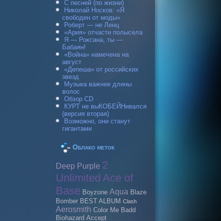
С песней (по жизни)
Николай Носков: «Я
свободен от моды»
Роберт — не Ленц
«Ария» отчасти полысела
Я — Роксана, ты —
Бабаян!
«Война» намечена на
август
«Депеша» от российских
звезд
Музыка важнее длины
волос
Обзор CD
КУРТ не выКОБЕЙНивался
(версия вторая)
Возможно, они станут
гигантами
Облако меток
2
Deep Purple
Unlimited
Ace of
Base
Aqua
Boyzone
Blaze
Bomber
BEST ALBUM
Clash
Aerosmith
Color Me Badd
Biohazard
Accept