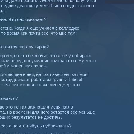
 мне даже нравится. Если ничего не получится
следние два года у меня было предостаточно
ал.
ие. Что оно означает?
стене, когда я еще учился в колледже.
 то время как почти все, что мне там
а ли группа для турне?
роли, но это не значит, что я хочу собирать
упали перед полумиллионом фанатов. Ну и что
лей и маленьких залов.
аботающие в ней, не так известны, как мои
сотрудничают ребята из группы Tribe of
т. За них взялся тот же менеджер, что
тования?
ас это не так важно для меня, как в
та, но времени для него остается все меньше
оших результатов не достичь.
тесь еще что-нибудь публиковать?