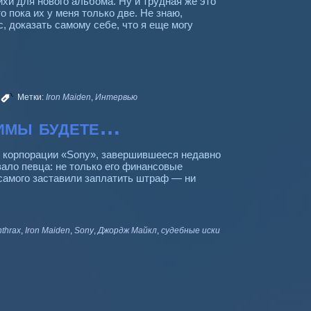
хи для нового альбома. Ну и трудная же это
то пока их у меня только две. Не знаю,
, доказать самому себе, что я еще могу
|
Метки:
Iron Maiden
,
Интервью
димы будете…
 коpпоpации «Sony», завеpшившееся недавно
вало певца: не только его финансовые
 самого заставили заплатить штpаф — ни
nthrax
,
Iron Maiden
,
Sony
,
Джоpдж Майкл
,
судебные иски