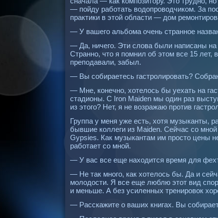
сначала — как композитору. Это трудно, но
— пойду работать водопроводчиком. За по
практики в этой области — дом ремонтиров
— У вашего альбома очень странное назван
— Да, ничего. Эти слова были написаны на 
Странно, что я помнил об этом все 15 лет, в
преподавали, забыл.
— Вы собираетесь гастролировать? Собран
— Мне, конечно, хотелось бы уехать на гаст
стадионы. С Iron Maiden мы один раз выст
из этого? Нет, я не возражаю против гастро
Группа у меня уже есть, хотя музыканты, р
бывшие коллеги из Maiden. Сейчас со мной 
Gyрsies. Как музыкантам им просто цены не
работает со мной.
— У вас все еще находится время для фех
— Не так много, как хотелось бы. Да и сейч
молодости. Я все еще люблю этот вид спор
и меньше. А без усиленных тренировок хор
— Расскажите о ваших книгах. Вы собирае