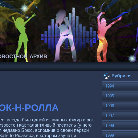
востной архив
Рубрики
1994
1995
ОК-Н-РОЛЛА
1996
1997
n, всегда был одной из видных фигур в рок-
известен как талантливый писатель (у него
1998
т недавно Брюс, вспомнив о своей первой
ls to Рicasso», в котором звучат и
1999