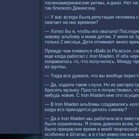
латиноамериканские ритмы, и джаз. Нет на 
так близкого Дикинсону.
— У вас всегда была репутация человека 
хватает на них времени?
— Хотел бы я, чтобы его хватало! Последн
новому альбому и моим детям. У меня их 
только 2 месяца. Дети отнимают много вр
Прежде чем появился «Balls to Рicasso», с
еще когда работал с Iron Maiden. И оба чер
понравилось то, что получилось. Между пр
из группы.
— Тогда все думали, что вы вообще перест
— Да, ходили такие слухи. Но их распростр
бросить музыку. Просто я почувствовал, чт
нибудь новое. С Iron Maiden мне это осущ
— В Iron Maiden альбомы создавались колл
когда все приходится делать самому?
— Да в Iron Maiden мы работали все вмест
были ограничены. Я очень доволен всем, чт
было прекрасное время в моей творческой 
особенно в Штатах, а я стал известен как 