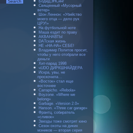
БодиДЭНСинг
Священный «Мусорный
ветер»
Шон Леннон: «Убийство
моего отца — дело рук
ЦРУ!»
На футбольной ноте
Маша ездит по праву
АКВАНАВТЫ
DAТская жизнь
НЕ «НА-НА» СЕБЕ!
Владимир Политов просит,
чтобы у него отобрали все
деньги
Хит-парад 1998
чUDO ДИРКШНАЙДЕРА
Искра, увы, не
проскочила…
«Восток» стал еще
восточнее
Carraрicho. «Rebola»
Boyzone. «Where we
belong»
Garbage. «Version 2.0»
Hanson. «Three car garage»
Франтц, собиратель
«сливок»
Звезды тоже смотрят кино
Сезон охоты на диких
мэников — вторая серия