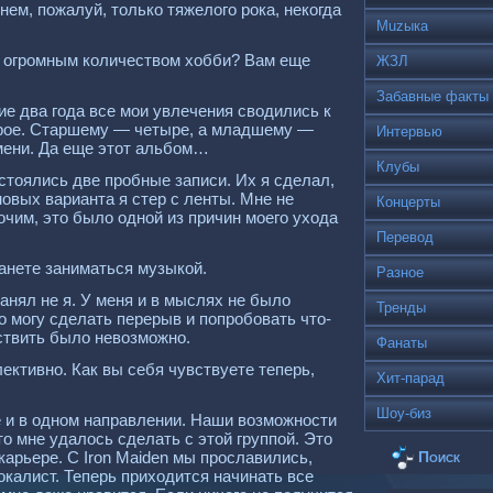
нем, пожалуй, только тяжелого рока, некогда
Muzыка
с огромным количеством хобби? Вам еще
ЖЗЛ
Забавные факты
ие два года все мои увлечения сводились к
трое. Старшему — четыре, а младшему —
Интервью
емени. Да еще этот альбом…
Клубы
остоялись две пробные записи. Их я сделал,
новых варианта я стер с ленты. Мне не
Концерты
очим, это было одной из причин моего ухода
Перевод
анете заниматься музыкой.
Разное
анял не я. У меня и в мыслях не было
Тренды
о могу сделать перерыв и попробовать что-
ествить было невозможно.
Фанаты
ективно. Как вы себя чувствуете теперь,
Хит-парад
Шоу-биз
е и в одном направлении. Наши возможности
о мне удалось сделать с этой группой. Это
Поиск
карьере. С Iron Maiden мы прославились,
вокалист. Теперь приходится начинать все