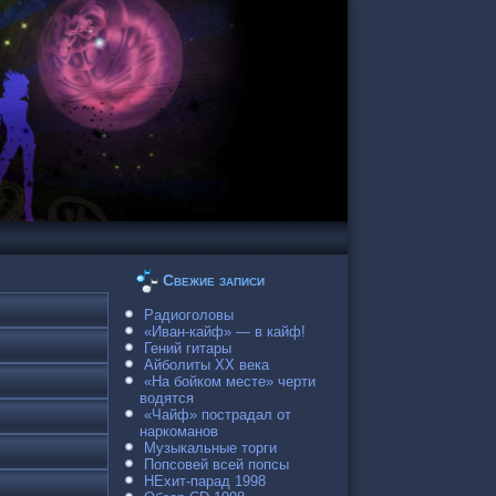
Свежие записи
Радиоголовы
«Иван-кайф» — в кайф!
Гений гитары
Айболиты ХХ века
«На бойком месте» черти
водятся
«Чайф» пострадал от
наркоманов
Музыкальные торги
Попсовей всей попсы
НЕхит-парад 1998