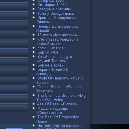
Обзор CD 1998
Хит-парад 1998-2
Звездные питомцы
Тома у Володи дома
Простые белорусские
Ляписы
Почему Богатырев стал
Вассей
15 лет в «Крематории»
«Летучий голландец» в
«Белой змее»
Каменные гости
БартоНУЛИ
Узнай всю правду о
«Мумий Тролле»
Бои не в зоне?
Береги ЧЕлюСТЬ
смолоду!
World Of Harmony. «Mystic
Tunes»
George Benson. «Standing
Together»
The Chemical Brothers. «Dig
Your Own Hole»
Ase Of Base. «Flowers»
Маша и медведи.
«Солнцеклеш»
The Best Of Progressive
House
Натали. «Ветер с моря»