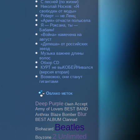
С песней (по жизни)
Николай Носков: «Я
свободен от моды»
Роберт — не Ленц
«Ария» отчасти полысела
Я — Роксана, ты —
Бабаян!
«Война» намечена на
август
«Депеша» от российских
звезд
Музыка важнее длины
волос
Обзор CD
КУРТ не выКОБЕЙНивался
(версия вторая)
Возможно, они станут
гигантами
Облако меток
Deep Purple
Accept
Clash
Army of Lovers
BEST BAND
Blur
Anthrax
Blaze Bomber
BEST ALBUM
Clannad
Beatles
Biohazard
2 Unlimited
Boyzone