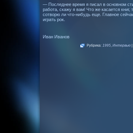
— Последнее время я писал в основном сти
работа, скажу я вам! Что же касается книг, 
сотворю ли что-нибудь еще. Главное сейчас
играть рок.
Иван Иванов
Рубрика:
1995
,
Интервью