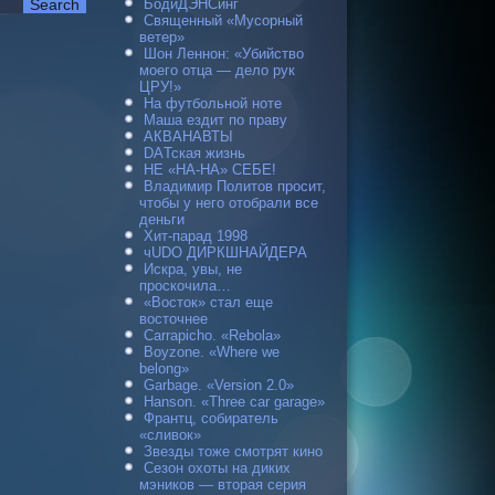
БодиДЭНСинг
Священный «Мусорный
ветер»
Шон Леннон: «Убийство
моего отца — дело рук
ЦРУ!»
На футбольной ноте
Маша ездит по праву
АКВАНАВТЫ
DAТская жизнь
НЕ «НА-НА» СЕБЕ!
Владимир Политов просит,
чтобы у него отобрали все
деньги
Хит-парад 1998
чUDO ДИРКШНАЙДЕРА
Искра, увы, не
проскочила…
«Восток» стал еще
восточнее
Carraрicho. «Rebola»
Boyzone. «Where we
belong»
Garbage. «Version 2.0»
Hanson. «Three car garage»
Франтц, собиратель
«сливок»
Звезды тоже смотрят кино
Сезон охоты на диких
мэников — вторая серия