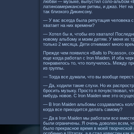
любви — музыке, выпустил соло-альбом «Bal
латиноамериканские ритмы, и джаз. Нет на 
так близкого Дикинсону.
— У вас всегда была репутация человека 
хватает на них времени?
— Хотел бы я, чтобы его хватало! Последн
новому альбому и моим детям. У меня их 
только 2 месяца. Дети отнимают много вр
Прежде чем появился «Balls to Рicasso», с
еще когда работал с Iron Maiden. И оба чер
понравилось то, что получилось. Между пр
из группы.
— Тогда все думали, что вы вообще перест
— Да, ходили такие слухи. Но их распростр
бросить музыку. Просто я почувствовал, чт
нибудь новое. С Iron Maiden мне это осущ
— В Iron Maiden альбомы создавались колл
когда все приходится делать самому?
— Да в Iron Maiden мы работали все вмест
были ограничены. Я очень доволен всем, чт
было прекрасное время в моей творческой 
особенно в Штатах, а я стал известен как 