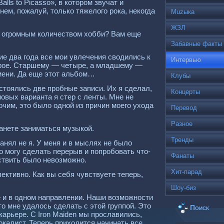
ls to Рicasso», в котором звучат и
нем, пожалуй, только тяжелого рока, некогда
Muzыка
ЖЗЛ
с огромным количеством хобби? Вам еще
Забавные факты
ие два года все мои увлечения сводились к
Интервью
трое. Старшему — четыре, а младшему —
емени. Да еще этот альбом…
Клубы
остоялись две пробные записи. Их я сделал,
Концерты
новых варианта я стер с ленты. Мне не
очим, это было одной из причин моего ухода
Перевод
Разное
анете заниматься музыкой.
Тренды
анял не я. У меня и в мыслях не было
о могу сделать перерыв и попробовать что-
Фанаты
ествить было невозможно.
Хит-парад
ективно. Как вы себя чувствуете теперь,
Шоу-биз
е и в одном направлении. Наши возможности
о мне удалось сделать с этой группой. Это
Поиск
карьере. С Iron Maiden мы прославились,
вокалист. Теперь приходится начинать все