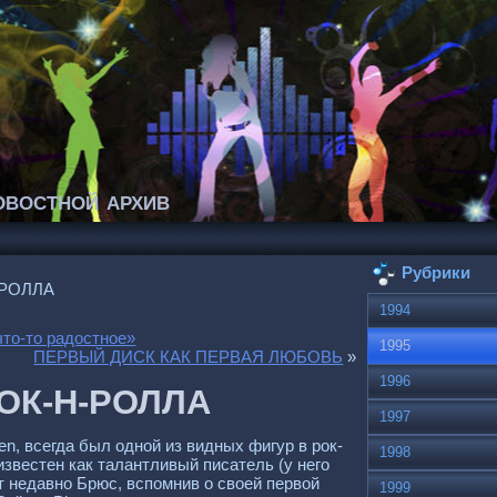
востной архив
Рубрики
-РОЛЛА
1994
то-то радостное»
1995
ПЕРВЫЙ ДИСК КАК ПЕРВАЯ ЛЮБОВЬ
»
1996
ОК-Н-РОЛЛА
1997
n, всегда был одной из видных фигур в рок-
1998
известен как талантливый писатель (у него
т недавно Брюс, вспомнив о своей первой
1999