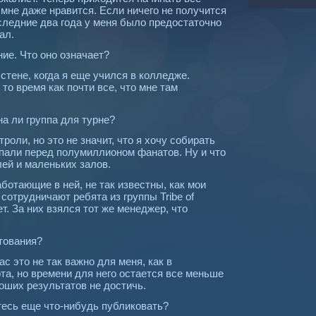
 мне даже нравится. Если ничего не получится
следние два года у меня было предостаточно
ал.
ие. Что оно означает?
стене, когда я еще учился в колледже.
 то время как почти все, что мне там
а ли группа для турне?
роли, но это не значит, что я хочу собирать
упали перед полумиллионом фанатов. Ну и что
лей и маленьких залов.
аботающие в ней, не так известны, как мои
сотрудничают ребята из группы Tribe of
т. За них взялся тот же менеджер, что
тования?
ас это не так важно для меня, как в
та, но времени для него остается все меньше
оших результатов не достичь.
тесь еще что-нибудь публиковать?