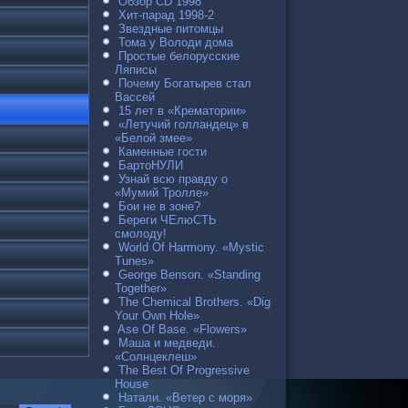
Обзор CD 1998
Хит-парад 1998-2
Звездные питомцы
Тома у Володи дома
Простые белорусские
Ляписы
Почему Богатырев стал
Вассей
15 лет в «Крематории»
«Летучий голландец» в
«Белой змее»
Каменные гости
БартоНУЛИ
Узнай всю правду о
«Мумий Тролле»
Бои не в зоне?
Береги ЧЕлюСТЬ
смолоду!
World Of Harmony. «Mystic
Tunes»
George Benson. «Standing
Together»
The Chemical Brothers. «Dig
Your Own Hole»
Ase Of Base. «Flowers»
Маша и медведи.
«Солнцеклеш»
The Best Of Progressive
House
Натали. «Ветер с моря»