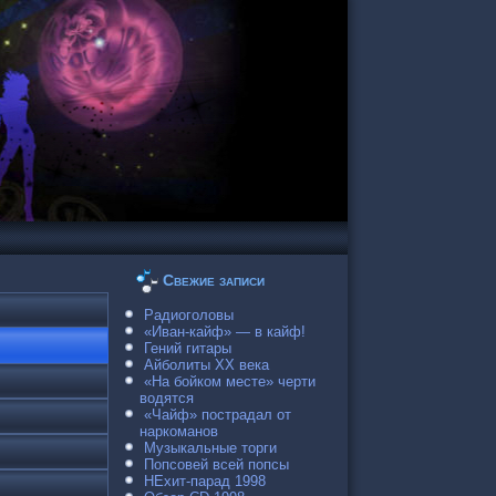
Свежие записи
Радиоголовы
«Иван-кайф» — в кайф!
Гений гитары
Айболиты ХХ века
«На бойком месте» черти
водятся
«Чайф» пострадал от
наркоманов
Музыкальные торги
Попсовей всей попсы
НЕхит-парад 1998