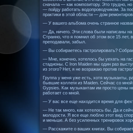
сначала — как композитору. Это трудно, но
— пойду работать водопроводчиком. За по
практики в этой области — дом ремонтиров
— У вашего альбома очень странное назван
— Да, ничего. Эти слова были написаны на 
Странно, что я помнил об этом все 15 лет, в
преподавали, забыл.
— Вы собираетесь гастролировать? Собран
— Мне, конечно, хотелось бы уехать на гаст
стадионы. С Iron Maiden мы один раз выст
из этого? Нет, я не возражаю против гастро
Группа у меня уже есть, хотя музыканты, р
бывшие коллеги из Maiden. Сейчас со мной 
Gyрsies. Как музыкантам им просто цены не
работает со мной.
— У вас все еще находится время для фех
— Не так много, как хотелось бы. Да и сейч
молодости. Я все еще люблю этот вид спор
и меньше. А без усиленных тренировок хор
— Расскажите о ваших книгах. Вы собирае