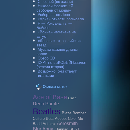
С песней (по жизни)
Николай Носков: «Я
свободен от моды»
Роберт — не Ленц
«Ария» отчасти полысела
Я — Роксана, ты —
Бабаян!
«Война» намечена на
август
«Депеша» от российских
звезд
Музыка важнее длины
волос
Обзор CD
КУРТ не выКОБЕЙНивался
(версия вторая)
Возможно, они станут
гигантами
Облако меток
Ace of Base
Clash
Deep Purple
Beatles
Blaze Bomber
Culture Beat
Accept
Color Me
Aerosmith
Badd
Anthrax
Blur
Aqua
Clannad
BEST