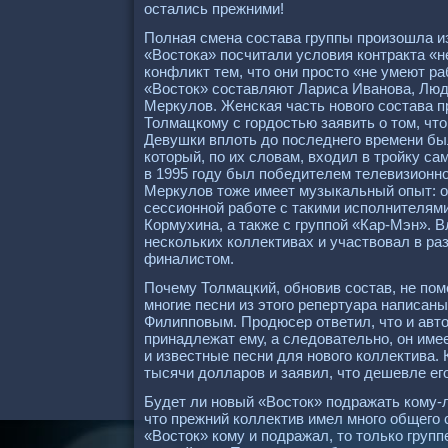
остались прежними!
Полная смена состава группы произошла из
«Востока» посчитали условия контракта «
конфликт тем, что они просто «не умеют ра
«Восток» составляют Лариса Иванова, Лю
Меркулов. Женская часть нового состава п
Толмацкому с гордостью заявить о том, что
Девушки вплоть до последнего времени был
который, по их словам, входил в тройку с
в 1995 году был победителем телевизионно
Меркулов тоже имеет музыкальный опыт: он
сессионной работе с такими исполнителям
Кормухина, а также с группой «Кар-Мэн». 
нескольких коллективах и участвовал в ра
финалистом.
Почему Толмацкий, обновив состав, не пом
многие песни из этого репертуара написан
Филипповым. Продюсер ответил, что и авто
принадлежат ему, а следовательно, он име
и известные песни для нового коллектива. 
тысячи долларов и заявил, что дешевле его
Будет ли новый «Восток» подражать кому-л
что прежний коллектив имел много общего с
«Восток» кому и подражал, то только групп