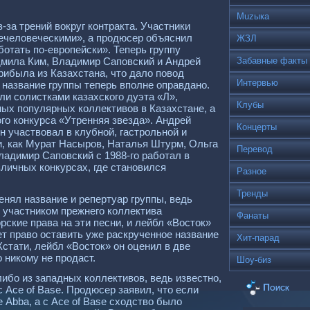
Muzыка
-за трений вокруг контракта. Участники
нечеловеческими», а продюсер объяснил
ЖЗЛ
ботать по-европейски». Теперь группу
дмила Ким, Владимир Саповский и Андрей
Забавные факты
рибыла из Казахстана, что дало повод
Интервью
 название группы теперь вполне оправдано.
и солистками казахского дуэта «Л»,
Клубы
амых популярных коллективов в Казахстане, а
го конкурса «Утренняя звезда». Андрей
Концерты
 участвовал в клубной, гастрольной и
и, как Мурат Насыров, Наталья Штурм, Ольга
Перевод
Владимир Саповский с 1988-го работал в
зличных конкурсах, где становился
Разное
Тренды
енял название и репертуар группы, ведь
ы участником прежнего коллектива
Фанаты
рские права на эти песни, и лейбл «Восток»
ет право оставить уже раскрученное название
Хит-парад
Кстати, лейбл «Восток» он оценил в две
 никому не продаст.
Шоу-биз
ибо из западных коллективов, ведь известно,
Поиск
 Ace of Base. Продюсер заявил, что если
е Abba, а с Ace of Base сходство было