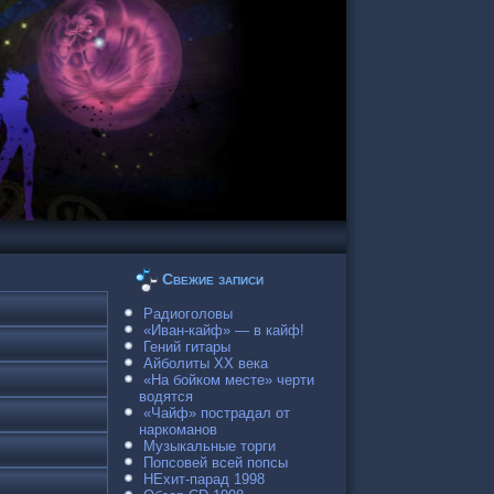
Свежие записи
Радиоголовы
«Иван-кайф» — в кайф!
Гений гитары
Айболиты ХХ века
«На бойком месте» черти
водятся
«Чайф» пострадал от
наркоманов
Музыкальные торги
Попсовей всей попсы
НЕхит-парад 1998