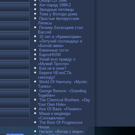
Обзор CD 1998
Хит-парад 1998-2
Звездные питомцы
Тома у Володи дома
Простые белорусские
Ляписы
Почему Богатырев стал
Вассей
15 лет в «Крематории»
«Летучий голландец» в
«Белой змее»
Каменные гости
БартоНУЛИ
Узнай всю правду о
«Мумий Тролле»
Бои не в зоне?
Береги ЧЕлюСТЬ
смолоду!
World Of Harmony. «Mystic
Tunes»
George Benson. «Standing
Together»
The Chemical Brothers. «Dig
Your Own Hole»
Ase Of Base. «Flowers»
Маша и медведи.
«Солнцеклеш»
The Best Of Progressive
House
Натали. «Ветер с моря»