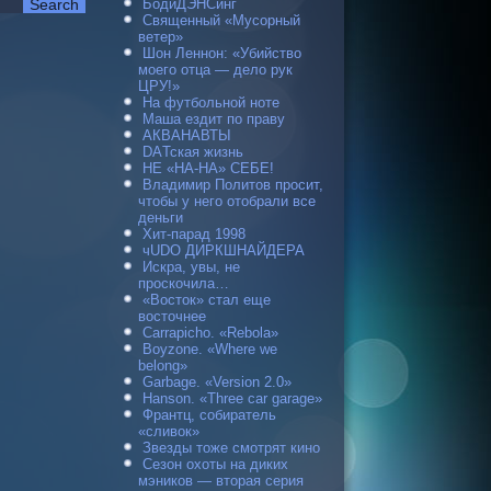
БодиДЭНСинг
Священный «Мусорный
ветер»
Шон Леннон: «Убийство
моего отца — дело рук
ЦРУ!»
На футбольной ноте
Маша ездит по праву
АКВАНАВТЫ
DAТская жизнь
НЕ «НА-НА» СЕБЕ!
Владимир Политов просит,
чтобы у него отобрали все
деньги
Хит-парад 1998
чUDO ДИРКШНАЙДЕРА
Искра, увы, не
проскочила…
«Восток» стал еще
восточнее
Carraрicho. «Rebola»
Boyzone. «Where we
belong»
Garbage. «Version 2.0»
Hanson. «Three car garage»
Франтц, собиратель
«сливок»
Звезды тоже смотрят кино
Сезон охоты на диких
мэников — вторая серия