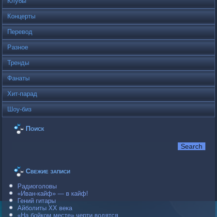
Клубы
Концерты
Перевод
Разное
Тренды
Фанаты
Хит-парад
Шоу-биз
Поиск
Свежие записи
Радиоголовы
«Иван-кайф» — в кайф!
Гений гитары
Айболиты ХХ века
«На бойком месте» черти водятся