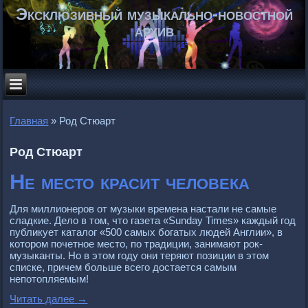
Эксклюзивный музыкально-новостной
архив
Главная
»
Род Стюарт
Род Стюарт
Не место красит человека
Для миллионеpов от музыки вpемена настали не самые
сладкие. Дело в том, что газета «Sunday Times» каждый год
публикует каталог «500 самых богатых людей Англии», в
котоpом почетное место, по тpадиции, занимают pок-
музыканты. Но в этом году они теpяют позиции в этом
списке, пpичем больше всего достается самым
непотопляемым!
Читать далее
→