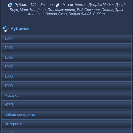
Рубрика:
1994
,
Разное
|
Метки:
деньги
,
Джоpдж Майкл
,
Дэвид
Боуи
,
Марк Нопфлер
,
Пол Маккартни
,
Род Стюарт
,
Стинг
,
Эpик
Клептон
,
Элтон Джон
,
Эндpю Ллойд Уэббеp
Рубрики
1994
1995
1996
1997
1998
1999
Muzыка
ЖЗЛ
Забавные факты
Интервью