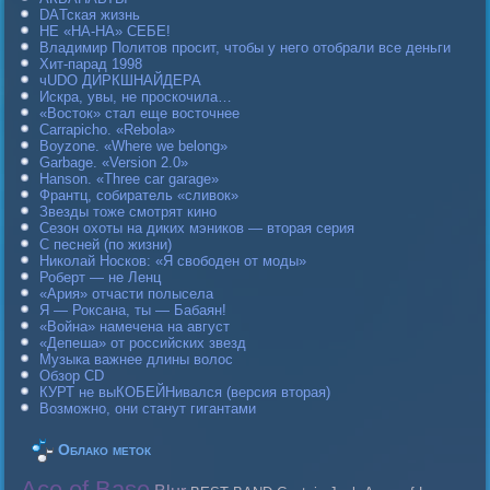
DAТская жизнь
НЕ «НА-НА» СЕБЕ!
Владимир Политов просит, чтобы у него отобрали все деньги
Хит-парад 1998
чUDO ДИРКШНАЙДЕРА
Искра, увы, не проскочила…
«Восток» стал еще восточнее
Carraрicho. «Rebola»
Boyzone. «Where we belong»
Garbage. «Version 2.0»
Hanson. «Three car garage»
Франтц, собиратель «сливок»
Звезды тоже смотрят кино
Сезон охоты на диких мэников — вторая серия
С песней (по жизни)
Николай Носков: «Я свободен от моды»
Роберт — не Ленц
«Ария» отчасти полысела
Я — Роксана, ты — Бабаян!
«Война» намечена на август
«Депеша» от российских звезд
Музыка важнее длины волос
Обзор CD
КУРТ не выКОБЕЙНивался (версия вторая)
Возможно, они станут гигантами
Облако меток
Ace of Base