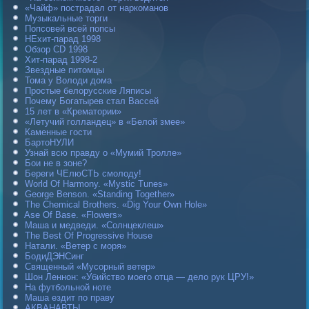
«Чайф» пострадал от наркоманов
Музыкальные торги
Попсовей всей попсы
НЕхит-парад 1998
Обзор CD 1998
Хит-парад 1998-2
Звездные питомцы
Тома у Володи дома
Простые белорусские Ляписы
Почему Богатырев стал Вассей
15 лет в «Крематории»
«Летучий голландец» в «Белой змее»
Каменные гости
БартоНУЛИ
Узнай всю правду о «Мумий Тролле»
Бои не в зоне?
Береги ЧЕлюСТЬ смолоду!
World Of Harmony. «Mystic Tunes»
George Benson. «Standing Together»
The Chemical Brothers. «Dig Your Own Hole»
Ase Of Base. «Flowers»
Маша и медведи. «Солнцеклеш»
The Best Of Progressive House
Натали. «Ветер с моря»
БодиДЭНСинг
Священный «Мусорный ветер»
Шон Леннон: «Убийство моего отца — дело рук ЦРУ!»
На футбольной ноте
Маша ездит по праву
АКВАНАВТЫ