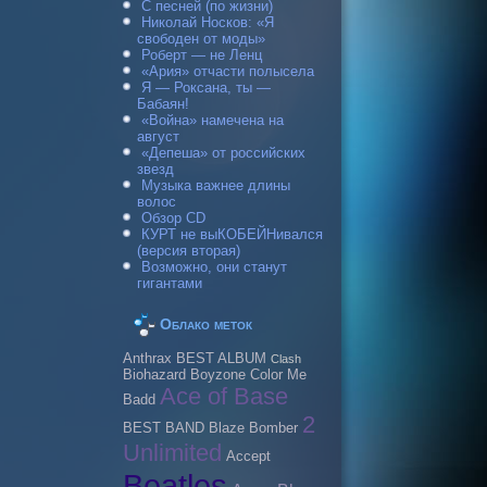
С песней (по жизни)
Николай Носков: «Я
свободен от моды»
Роберт — не Ленц
«Ария» отчасти полысела
Я — Роксана, ты —
Бабаян!
«Война» намечена на
август
«Депеша» от российских
звезд
Музыка важнее длины
волос
Обзор CD
КУРТ не выКОБЕЙНивался
(версия вторая)
Возможно, они станут
гигантами
Облако меток
Anthrax
BEST ALBUM
Clash
Biohazard
Boyzone
Color Me
Ace of Base
Badd
2
BEST BAND
Blaze Bomber
Unlimited
Accept
Beatles