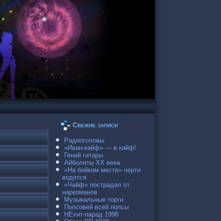
Свежие записи
Радиоголовы
«Иван-кайф» — в кайф!
Гений гитары
Айболиты ХХ века
«На бойком месте» черти
водятся
«Чайф» пострадал от
наркоманов
Музыкальные торги
Попсовей всей попсы
НЕхит-парад 1998