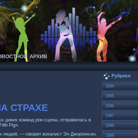
востной архив
Рубрики
1994
1995
НА СТРАХЕ
1996
1997
ых диких команд рок-сцены, отправилась в
lth Рig».
1998
х людей, — говорит вокалист Эл Джоргенсен.
1999