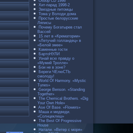
Обзор CD 1998
Хит-парад 1998-2
Звездные питомцы
Тома у Володи дома
Простые белорусские
Ляписы
Почему Богатырев стал
Вассей
15 лет в «Крематории»
«Летучий голландец» в
«Белой змее»
Каменные гости
БартоНУЛИ
Узнай всю правду о
«Мумий Тролле»
Бои не в зоне?
Береги ЧЕлюСТЬ
смолоду!
World Of Harmony. «Mystic
Tunes»
George Benson. «Standing
Together»
The Chemical Brothers. «Dig
Your Own Hole»
Ase Of Base. «Flowers»
Маша и медведи.
«Солнцеклеш»
The Best Of Progressive
House
Натали. «Ветер с моря»