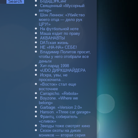
БодиДЭНСинг
Священный «Мусорный
ветер»
Шон Леннон: «Убийство
моего отца — дело рук
ЦРУ!»
На футбольной ноте
Маша ездит по праву
АКВАНАВТЫ
DAТская жизнь
НЕ «НА-НА» СЕБЕ!
Владимир Политов просит,
чтобы у него отобрали все
деньги
Хит-парад 1998
чUDO ДИРКШНАЙДЕРА
Искра, увы, не
проскочила…
«Восток» стал еще
восточнее
Carraрicho. «Rebola»
Boyzone. «Where we
belong»
Garbage. «Version 2.0»
Hanson. «Three car garage»
Франтц, собиратель
«сливок»
Звезды тоже смотрят кино
Сезон охоты на диких
мэников — вторая серия