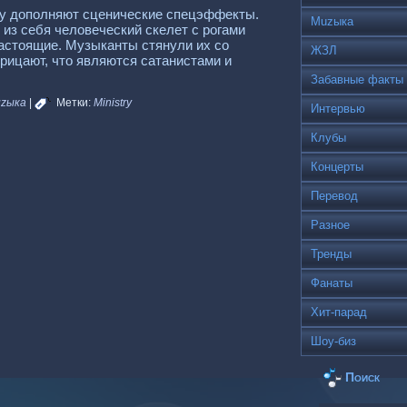
у дополняют сценические спецэффекты.
Muzыка
из себя человеческий скелет с рогами
настоящие. Музыканты стянули их со
ЖЗЛ
трицают, что являются сатанистами и
Забавные факты
zыка
|
Метки:
Ministry
Интервью
Клубы
Концерты
Перевод
Разное
Тренды
Фанаты
Хит-парад
Шоу-биз
Поиск