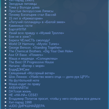
Хит-парад 1998-2
Звездные питомцы
Тома у Володи дома
Простые белорусские Ляписы
Почему Богатырев стал Вассей
15 лет в «Крематории»
«Летучий голландец» в «Белой змее»
Каменные гости
БартоНУЛИ
Узнай всю правду о «Мумий Тролле»
Бои не в зоне?
Береги ЧЕлюСТЬ смолоду!
World Of Harmony. «Mystic Tunes»
George Benson. «Standing Together»
The Chemical Brothers. «Dig Your Own Hole»
Ase Of Base. «Flowers»
Маша и медведи. «Солнцеклеш»
The Best Of Progressive House
Натали. «Ветер с моря»
БодиДЭНСинг
Священный «Мусорный ветер»
Шон Леннон: «Убийство моего отца — дело рук ЦРУ!»
На футбольной ноте
Маша ездит по праву
АКВАНАВТЫ
DAТская жизнь
НЕ «НА-НА» СЕБЕ!
Владимир Политов просит, чтобы у него отобрали все деньги
Хит-парад 1998
чUDO ДИРКШНАЙДЕРА