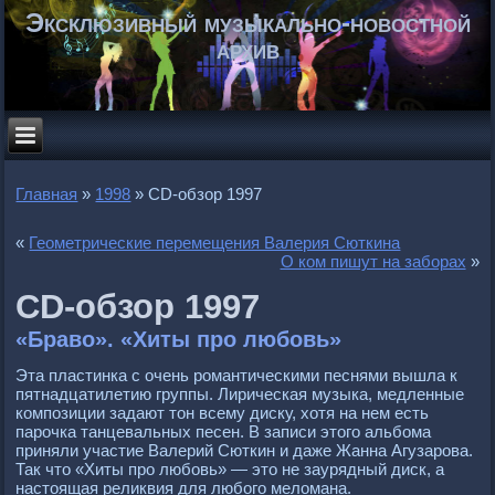
Эксклюзивный музыкально-новостной
архив
Главная
»
1998
»
СD-обзор 1997
«
Геометрические перемещения Валерия Сюткина
О ком пишут на заборах
»
СD-обзор 1997
«Браво». «Хиты про любовь»
Эта пластинка с очень романтическими песнями вышла к
пятнадцатилетию группы. Лирическая музыка, медленные
композиции задают тон всему диску, хотя на нем есть
парочка танцевальных песен. В записи этого альбома
приняли участие Валерий Сюткин и даже Жанна Агузарова.
Так что «Хиты про любовь» — это не заурядный диск, а
настоящая реликвия для любого меломана.