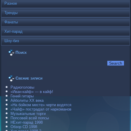
Разное
Тренды
Фанаты
Хит-парад
Шоу-биз
Поиск
Свежие записи
Радиоголовы
«Иван-кайф» — в кайф!
Гений гитары
Айболиты ХХ века
«На бойком месте» черти водятся
«Чайф» пострадал от наркоманов
Музыкальные торги
Попсовей всей попсы
НЕхит-парад 1998
Обзор CD 1998