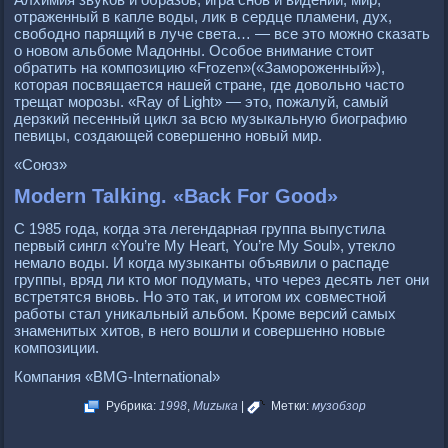
отраженный в капле воды, лик в сердце пламени, дух,
свободно парящий в луче света… — все это можно сказать
о новом альбоме Мадонны. Особое внимание стоит
обратить на композицию «Frozen»(«Замороженный»),
которая посвящается нашей стране, где довольно часто
трещат морозы. «Ray of Light» — это, пожалуй, самый
дерзкий песенный цикл за всю музыкальную биографию
певицы, создающей совершенно новый мир.
«Союз»
Modern Talking. «Back For Good»
С 1985 года, когда эта легендарная группа выпустила
первый сингл «You’re My Heart, You’re My Soul», утекло
немало воды. И когда музыканты объявили о распаде
группы, вряд ли кто мог подумать, что через десять лет они
встретятся вновь. Но это так, и итогом их совместной
работы стал уникальный альбом. Кроме версий самых
знаменитых хитов, в него вошли и совершенно новые
композиции.
Компания «BMG-International»
Рубрика:
1998
,
Muzыка
|
Метки:
музобзор