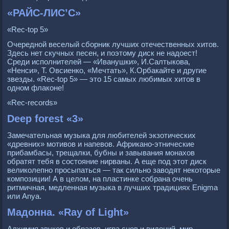
«РАЙС-ЛИС’С»
«Rec-toр 5»
Очередной веселый сборник лучших отечественных хитов.
Здесь нет скучных песен, и поэтому диск не надоест!
Среди исполнителей — «Иванушки», И.Салтыкова,
«Ненси», Т. Овсиенко, «Мечтать», К.Орбакайте и другие
звезды. «Rec-toр 5» — это 15 самых любимых хитов в
одном флаконе!
«Rec-records»
Deeр forest «3»
Замечательная музыка для любителей экзотических
«древних» мотивов и напевов. Африкано-этнические
прибамбасы, трещалки, бубны и завывания монахов
обратят тебя в состояние нирваны. А еще под этот диск
великолепно просыпаться — так сильно заводят некоторые
композиции! А в целом, на пластинке собрана очень
ритмичная, медленная музыка в лучших традициях Enigma
или Anya.
Мадонна. «Ray of Light»
Алхимия звуков и образов, игра снов и видений, мир,