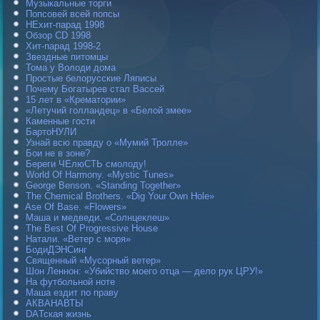
Музыкальные торги
Попсовей всей попсы
НЕхит-парад 1998
Обзор CD 1998
Хит-парад 1998-2
Звездные питомцы
Тома у Володи дома
Простые белорусские Ляписы
Почему Богатырев стал Вассей
15 лет в «Крематории»
«Летучий голландец» в «Белой змее»
Каменные гости
БартоНУЛИ
Узнай всю правду о «Мумий Тролле»
Бои не в зоне?
Береги ЧЕлюСТЬ смолоду!
World Of Harmony. «Mystic Tunes»
George Benson. «Standing Together»
The Chemical Brothers. «Dig Your Own Hole»
Ase Of Base. «Flowers»
Маша и медведи. «Солнцеклеш»
The Best Of Progressive House
Натали. «Ветер с моря»
БодиДЭНСинг
Священный «Мусорный ветер»
Шон Леннон: «Убийство моего отца — дело рук ЦРУ!»
На футбольной ноте
Маша ездит по праву
АКВАНАВТЫ
DAТская жизнь