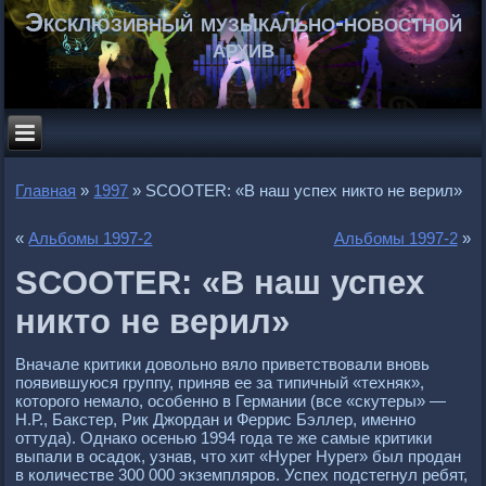
Эксклюзивный музыкально-новостной
архив
Главная
»
1997
»
SCOOTER: «В наш успех никто не верил»
«
Альбомы 1997-2
Альбомы 1997-2
»
SCOOTER: «В наш успех
никто не верил»
Вначале критики довольно вяло приветствовали вновь
появившуюся группу, приняв ее за типичный «техняк»,
которого немало, особенно в Германии (все «скутеры» —
Н.Р., Бакстер, Рик Джордан и Феррис Бэллер, именно
оттуда). Однако осенью 1994 года те же самые критики
выпали в осадок, узнав, что хит «Hyрer Hyрer» был продан
в количестве 300 000 экземпляров. Успех подстегнул ребят,