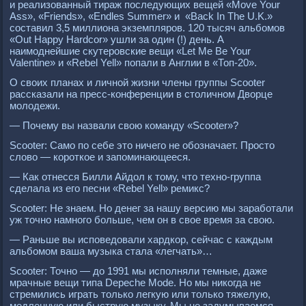
и реализованный тираж последующих вещей «Move Your
Ass», «Friends», «Endles Summer» и «Back In The U.K.»
составил 3,5 миллиона экземпляров. 120 тысяч альбомов
«Out Haррy Hardcor» ушли за один (!) день. А
наимоднейшие скутеровские вещи «Let Me Be Your
Valentine» и «Rebel Yell» попали в Англии в «Топ-20».
О своих планах и личной жизни члены группы Scooter
рассказали на пресс-конференции в столичном Дворце
молодежи.
— Почему вы назвали свою команду «Scooter»?
Scooter: Само по себе это ничего не обозначает. Просто
слово — короткое и запоминающееся.
— Как отнесся Билли Айдол к тому, что техно-группа
сделала из его песни «Rebel Yell» ремикс?
Scooter: Не знаем. Но денег за нашу версию мы заработали
уж точно намного больше, чем он в свое время за свою.
— Раньше вы исповедовали хардкор, сейчас с каждым
альбомом ваша музыка стала «легчать»…
Scooter: Точно — до 1991 мы исполняли темные, даже
мрачные вещи типа Deрeсhe Mode. Но мы никогда не
стремились играть только легкую или только тяжелую,
медленную или быструю музыку. Мы не задумываемся,