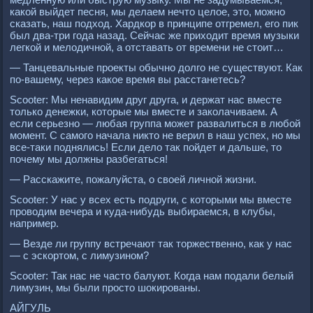
какой выйдет песня, мы делаем нечто целое, это, можно
сказать, наш подход. Хардкор в принципе отгремел, его пик
был два-три года назад. Сейчас же приходит время музыки
легкой и мелодичной, а отставать от времени не стоит…
— Танцевальные проекты обычно долго не существуют. Как
по-вашему, через какое время вы расстанетесь?
Scooter: Мы ненавидим друг друга, и держат нас вместе
только денежки, которые мы вместе и заколачиваем. А
если серьезно — любая группа может развалиться в любой
момент. С самого начала никто не верил в наш успех, но мы
все-таки поднялись! Если дело так пойдет и дальше, то
почему мы должны разбегаться!
— Расскажите, пожалуйста, о своей личной жизни.
Scooter: У нас у всех есть подруги, с которыми мы вместе
проводим вечера и куда-нибудь выбираемся, в клубы,
например.
— Везде ли группу встречают так торжественно, как у нас
— с эскортом, с лимузином?
Scooter: Так нас не часто балуют. Когда нам подали белый
лимузин, мы были просто шокированы.
АЙГУЛЬ