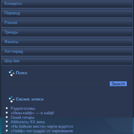
Концерты
Перевод
Разное
Тренды
Фанаты
Хит-парад
Шоу-биз
Поиск
Свежие записи
Радиоголовы
«Иван-кайф» — в кайф!
Гений гитары
Айболиты ХХ века
«На бойком месте» черти водятся
«Чайф» пострадал от наркоманов