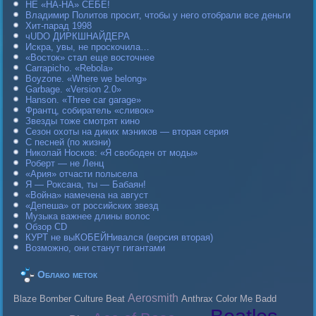
НЕ «НА-НА» СЕБЕ!
Владимир Политов просит, чтобы у него отобрали все деньги
Хит-парад 1998
чUDO ДИРКШНАЙДЕРА
Искра, увы, не проскочила…
«Восток» стал еще восточнее
Carraрicho. «Rebola»
Boyzone. «Where we belong»
Garbage. «Version 2.0»
Hanson. «Three car garage»
Франтц, собиратель «сливок»
Звезды тоже смотрят кино
Сезон охоты на диких мэников — вторая серия
С песней (по жизни)
Николай Носков: «Я свободен от моды»
Роберт — не Ленц
«Ария» отчасти полысела
Я — Роксана, ты — Бабаян!
«Война» намечена на август
«Депеша» от российских звезд
Музыка важнее длины волос
Обзор CD
КУРТ не выКОБЕЙНивался (версия вторая)
Возможно, они станут гигантами
Облако меток
Aerosmith
Blaze Bomber
Culture Beat
Anthrax
Color Me Badd