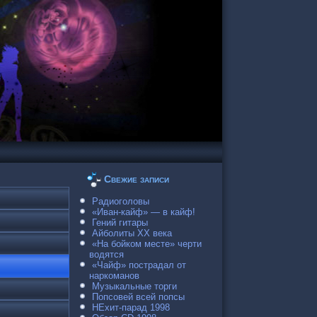
Свежие записи
Радиоголовы
«Иван-кайф» — в кайф!
Гений гитары
Айболиты ХХ века
«На бойком месте» черти
водятся
«Чайф» пострадал от
наркоманов
Музыкальные торги
Попсовей всей попсы
НЕхит-парад 1998