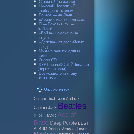
С песней (по жизни)
Николай Носков: «Я
свободен от моды»
Роберт — не Ленц
«Ария» отчасти полысела
Я — Роксана, ты —
Бабаян!
«Война» намечена на
август
«Депеша» от российских
звезд
Музыка важнее длины
волос
Обзор CD
КУРТ не выКОБЕЙНивался
(версия вторая)
Возможно, они станут
гигантами
Облако меток
Culture Beat
Anthrax
Clash
Beatles
Caрtain Jack
Ace of
BEST BAND
Base
Deep Purple
BEST
ALBUM
Accept
Army of Lovers
Blur
Aqua