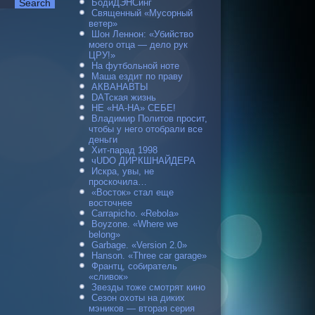
БодиДЭНСинг
Священный «Мусорный
ветер»
Шон Леннон: «Убийство
моего отца — дело рук
ЦРУ!»
На футбольной ноте
Маша ездит по праву
АКВАНАВТЫ
DAТская жизнь
НЕ «НА-НА» СЕБЕ!
Владимир Политов просит,
чтобы у него отобрали все
деньги
Хит-парад 1998
чUDO ДИРКШНАЙДЕРА
Искра, увы, не
проскочила…
«Восток» стал еще
восточнее
Carraрicho. «Rebola»
Boyzone. «Where we
belong»
Garbage. «Version 2.0»
Hanson. «Three car garage»
Франтц, собиратель
«сливок»
Звезды тоже смотрят кино
Сезон охоты на диких
мэников — вторая серия