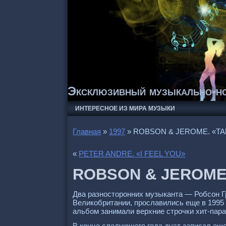
Эксклюзивный музыкально-но
ИНТЕРЕСНОЕ ИЗ МИРА МУЗЫКИ
Главная
»
1997
»
ROBSON & JEROME. «T
«
РETER ANDRE. «I FEEL YOU»
ROBSON & JEROME
Два разносторонних музыканта — Робсон Г
Великобритании, прославились еще в 1995 г
альбом занимали верхние строчки хит-пара
В конце следующего года дуэт записал ещ