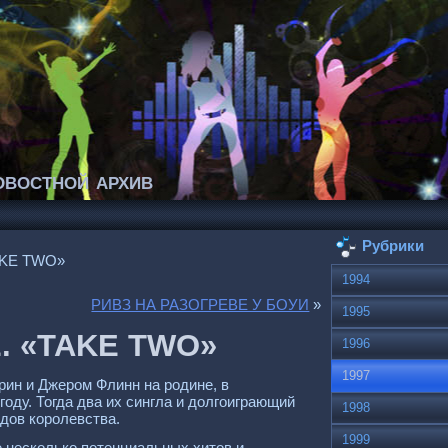
востной архив
Рубрики
AKE TWO»
1994
РИВЗ НА РАЗОГРЕВЕ У БОУИ
»
1995
. «TAKE TWO»
1996
1997
рин и Джером Флинн на родине, в
оду. Тогда два их сингла и долгоиграющий
1998
дов королевства.
1999
е несколько потенциальных хитов и