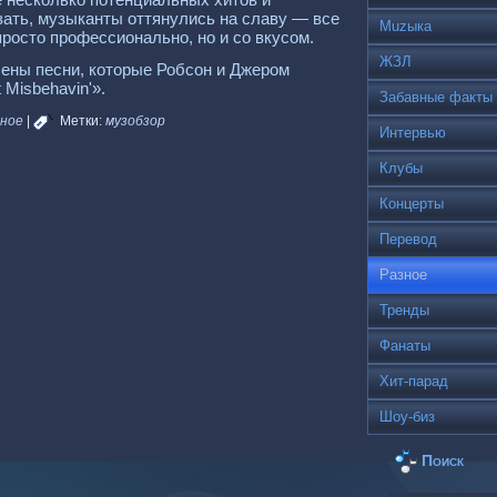
зать, музыканты оттянулись на славу — все
Muzыка
росто профессионально, но и со вкусом.
ЖЗЛ
чены песни, которые Робсон и Джером
 Misbehavin'».
Забавные факты
зное
|
Метки:
музобзор
Интервью
Клубы
Концерты
Перевод
Разное
Тренды
Фанаты
Хит-парад
Шоу-биз
Поиск