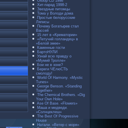
Обзор CD 1998
Хит-парад 1998-2
Звездные питомцы
Тома у Володи дома
Простые белорусские
Ляписы
Почему Богатырев стал
Вассей
15 лет в «Крематории»
«Летучий голландец» в
«Белой змее»
Каменные гости
БартоНУЛИ
Узнай всю правду о
«Мумий Тролле»
Бои не в зоне?
Береги ЧЕлюСТЬ
смолоду!
World Of Harmony. «Mystic
Tunes»
George Benson. «Standing
Together»
The Chemical Brothers. «Dig
Your Own Hole»
Ase Of Base. «Flowers»
Маша и медведи.
«Солнцеклеш»
The Best Of Progressive
House
Натали. «Ветер с моря»