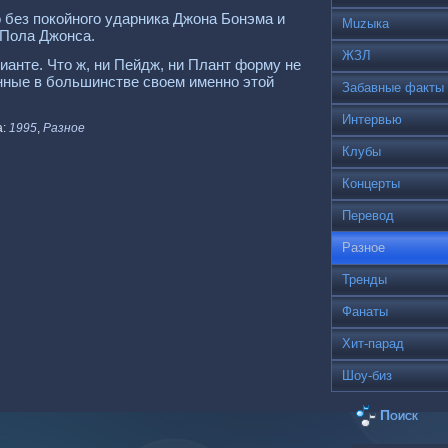
но без покойного ударника Джона Бонэма и
Muzыка
 Пола Джонса.
ЖЗЛ
анте. Что ж, ни Пейдж, ни Плант форму не
анные в большинстве своем именно этой
Забавные факты
Интервью
а:
1995
,
Разное
Клубы
Концерты
Перевод
Разное
Тренды
Фанаты
Хит-парад
Шоу-биз
Поиск