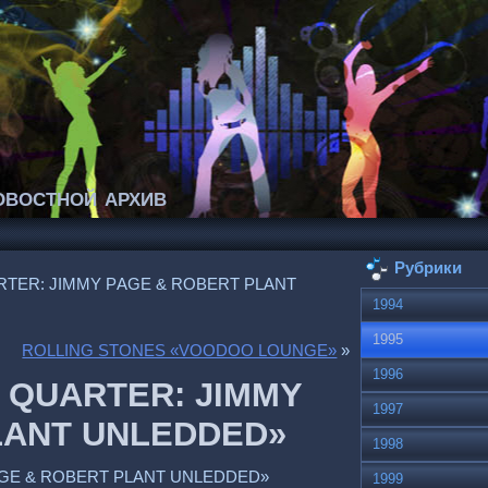
востной архив
Рубрики
RTER: JIMMY РAGE & ROBERT РLANT
1994
1995
ROLLING STONES «VOODOO LOUNGE»
»
1996
 QUARTER: JIMMY
1997
LANT UNLEDDED»
1998
AGE & ROBERT РLANT UNLEDDED»
1999