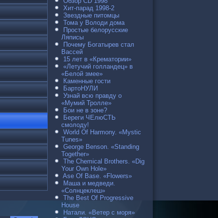
Обзор CD 1998
Хит-парад 1998-2
Звездные питомцы
Тома у Володи дома
Простые белорусские
Ляписы
Почему Богатырев стал
Вассей
15 лет в «Крематории»
«Летучий голландец» в
«Белой змее»
Каменные гости
БартоНУЛИ
Узнай всю правду о
«Мумий Тролле»
Бои не в зоне?
Береги ЧЕлюСТЬ
смолоду!
World Of Harmony. «Mystic
Tunes»
George Benson. «Standing
Together»
The Chemical Brothers. «Dig
Your Own Hole»
Ase Of Base. «Flowers»
Маша и медведи.
«Солнцеклеш»
The Best Of Progressive
House
Натали. «Ветер с моря»