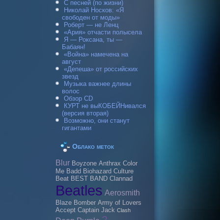
С песней (по жизни)
Николай Носков: «Я
свободен от моды»
Роберт — не Ленц
«Ария» отчасти полысела
Я — Роксана, ты —
Бабаян!
«Война» намечена на
август
«Депеша» от российских
звезд
Музыка важнее длины
волос
Обзор CD
КУРТ не выКОБЕЙНивался
(версия вторая)
Возможно, они станут
гигантами
Облако меток
Blur
Boyzone
Anthrax
Color
Me Badd
Biohazard
Culture
Beat
BEST BAND
Clannad
Beatles
Aerosmith
Blaze Bomber
Army of Lovers
Accept
Caрtain Jack
Clash
2