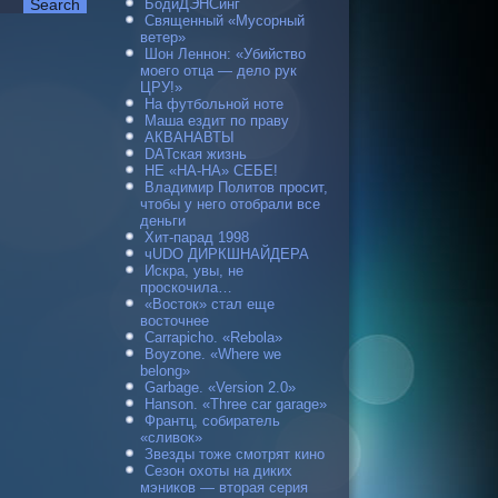
БодиДЭНСинг
Священный «Мусорный
ветер»
Шон Леннон: «Убийство
моего отца — дело рук
ЦРУ!»
На футбольной ноте
Маша ездит по праву
АКВАНАВТЫ
DAТская жизнь
НЕ «НА-НА» СЕБЕ!
Владимир Политов просит,
чтобы у него отобрали все
деньги
Хит-парад 1998
чUDO ДИРКШНАЙДЕРА
Искра, увы, не
проскочила…
«Восток» стал еще
восточнее
Carraрicho. «Rebola»
Boyzone. «Where we
belong»
Garbage. «Version 2.0»
Hanson. «Three car garage»
Франтц, собиратель
«сливок»
Звезды тоже смотрят кино
Сезон охоты на диких
мэников — вторая серия