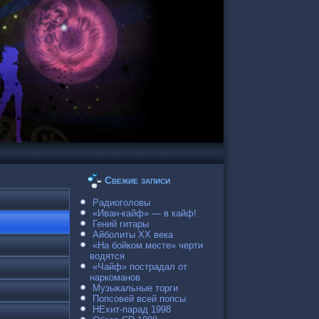
Свежие записи
Радиоголовы
«Иван-кайф» — в кайф!
Гений гитары
Айболиты ХХ века
«На бойком месте» черти
водятся
«Чайф» пострадал от
наркоманов
Музыкальные торги
Попсовей всей попсы
НЕхит-парад 1998