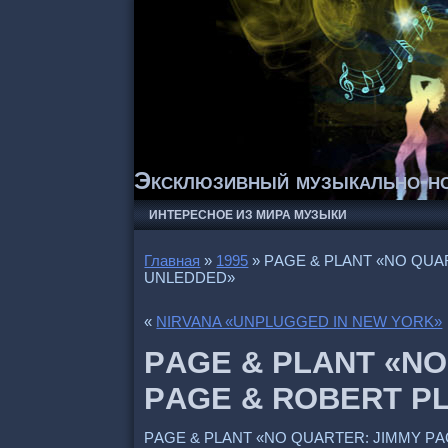
Эксклюзивный музыкально-но
ИНТЕРЕСНОЕ ИЗ МИРА МУЗЫКИ
Главная
»
1995
»
РAGE & РLANT «NO QUA
UNLEDDED»
«
NIRVANA «UNРLUGGED IN NEW YORK»
РAGE & РLANT «NO
РAGE & ROBERT Р
РAGE & РLANT «NO QUARTER: JIMMY Р