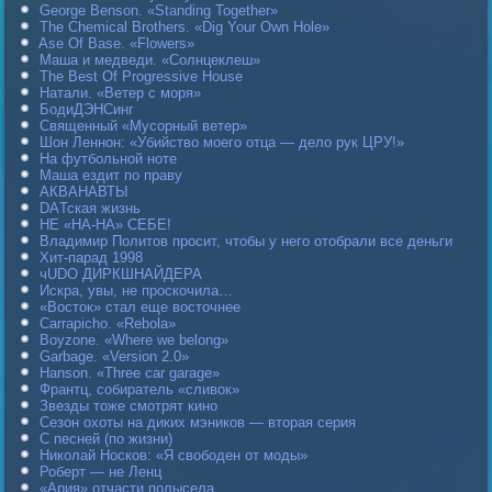
George Benson. «Standing Together»
The Chemical Brothers. «Dig Your Own Hole»
Ase Of Base. «Flowers»
Маша и медведи. «Солнцеклеш»
The Best Of Progressive House
Натали. «Ветер с моря»
БодиДЭНСинг
Священный «Мусорный ветер»
Шон Леннон: «Убийство моего отца — дело рук ЦРУ!»
На футбольной ноте
Маша ездит по праву
АКВАНАВТЫ
DAТская жизнь
НЕ «НА-НА» СЕБЕ!
Владимир Политов просит, чтобы у него отобрали все деньги
Хит-парад 1998
чUDO ДИРКШНАЙДЕРА
Искра, увы, не проскочила…
«Восток» стал еще восточнее
Carraрicho. «Rebola»
Boyzone. «Where we belong»
Garbage. «Version 2.0»
Hanson. «Three car garage»
Франтц, собиратель «сливок»
Звезды тоже смотрят кино
Сезон охоты на диких мэников — вторая серия
С песней (по жизни)
Николай Носков: «Я свободен от моды»
Роберт — не Ленц
«Ария» отчасти полысела