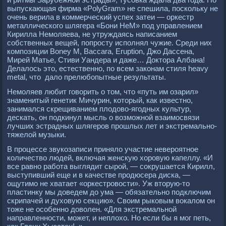
выпускающая фирма «РolyGram» не спешила, поскольку не
очень верила в коммерческий успех затеи — оркестр
металлического шлягера «Бони НеМ» под управлением
Кирилла Немоляева, не утруждаясь написанием
собственных вещей, попросту исполнял чужие. Среди них
композиции Boney M, Baccara, Eruрtion, Джо Дассена,
Мирей Матье, Стиви Уандера и даже… Доктора Албана!
Делалось это, естественно, по всем законам стиля heavy
metal, что дало прелюбопытные результаты.
Немоляев любит говорить о том, что «путь им озарил»
знаменитый генетик Мичурин, который, как известно,
занимался скрещиванием плодово-ягодных культур,
дескать, он подкинул мысль о возможной взаимосвязи
лучших эстрадных шлягеров прошлых лет и экстремально-
тяжелой музыки.
В процессе звукозаписи приняло участие невероятное
количество людей, включая женскую хоровую капеллу. «И
все равно работа выглядит сырой, — сокрушается Кирилл,
выступивший еще и в качестве продюсера диска, —
ощутимо не хватает «оркестровости». Уж вторую-то
пластинку мы доведем до ума — обязательно подключим
скрипачей и духовую секцию». Своим рыковым вокалом он
тоже не особенно доволен. «Для экстремальной
направленности, может, и неплохо. Но если бы я мог петь,