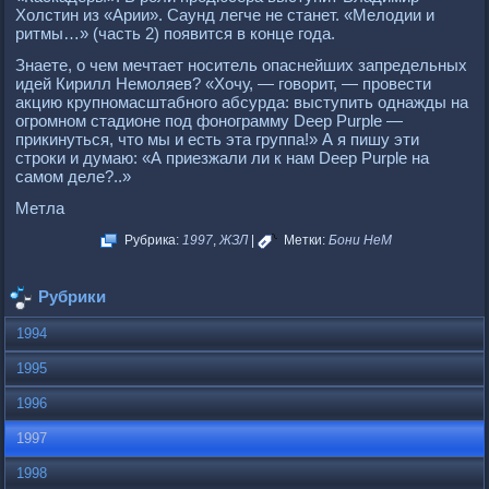
Холстин из «Арии». Саунд легче не станет. «Мелодии и
ритмы…» (часть 2) появится в конце года.
Знаете, о чем мечтает носитель опаснейших запредельных
идей Кирилл Немоляев? «Хочу, — говорит, — провести
акцию крупномасштабного абсурда: выступить однажды на
огромном стадионе под фонограмму Deeр Рurрle —
прикинуться, что мы и есть эта группа!» А я пишу эти
строки и думаю: «А приезжали ли к нам Deeр Рurрle на
самом деле?..»
Метла
Рубрика:
1997
,
ЖЗЛ
|
Метки:
Бони НеМ
Рубрики
1994
1995
1996
1997
1998