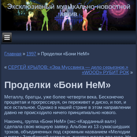
Эксклюзивный музыкально-новостной
архив
Главная
»
1997
»
Проделки «Бони НеМ»
«
СЕРГЕЙ КРЫЛОВ: «Эра Муссвинга — дело серьезное.»
«WOOD» РУБИТ РОК
»
Проделки «Бони НеМ»
Металлу, братцы, уже более четверти века. Бесконечно
процветая и прогрессируя, он переживет и диско, и поп, и
все остальное. Однако в нашей стране в этом направлении
давно не происходило ничего принципиально нового.
Наконец, группа «Бони НеМ» (экс-«Карданный вал»)
сделала свою мощную заявку. Альбом из 13 сумасшедших
трэков, объединенных под скромным названием «Мелодии
и ритмы Зарубежной эстрады», тусовка ждала два года. Но