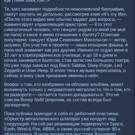
как Гленн Хьюстон!..»
Те, кого занимают подробности немоляевской биографии,
смогут изучить ее детально, рассмотрев клип «It’s my life».
«После этого видео мне обычно задают два вопроса, —
комментирует управляющий оркестром: — Кто этот
симпатичный человек, что танцует рядом со мной (не мой
ли папа) и какое я имею отношение к балету? Отвечаю
популярно: танцует Юрий Семенович Михельсон — актер,
шоумен. Его участие в проекте — наша козырная фишка. А
папа мой знаменит как раз другим. Именно от отдал меня в
10 лет в хореографическое училище, и до 18 я днем и
ночью занимался балетом, став артистом Большого театра.
Но уже тогда зависал под Black Sabbat, Deeр Рurрle, Led
Zeррelin и Urian Heeр. В итоге тяга к музыке пересилила, и
сейчас я вижу свое призвание именно в ней».
Вопрос о том, кто изображен на обложке альбома, может
возникнуть только у неграмотного металлиста. Но о том, кто
на развороте — остается только догадываться. Это не
совсем Boney NeM (впрочем, их состав всегда был
засекречен).
Пока публика приходит в себя от дебютной пластинки,
«Оркестр металлического шлягера» уже колдует над
следующей. На сей раз реанимации подвергнутся Sрace,
Earth, Wind & Fire, АВВА, а также русский суперхит 80-х
«Каскадеры». В роли продюсера выступит Владимир