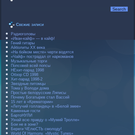
Свежие записи
Радиоголовы
«Иван-кайф» — в кайф!
Гений гитары
Айболиты ХХ века
«На бойком месте» черти водятся
«Чайф» пострадал от наркоманов
Музыкальные торги
Попсовей всей попсы
НЕхит-парад 1998
Обзор CD 1998
Хит-парад 1998-2
Звездные питомцы
Тома у Володи дома
Простые белорусские Ляписы
Почему Богатырев стал Вассей
15 лет в «Крематории»
«Летучий голландец» в «Белой змее»
Каменные гости
БартоНУЛИ
Узнай всю правду о «Мумий Тролле»
Бои не в зоне?
Береги ЧЕлюСТЬ смолоду!
World Of Harmony. «Mystic Tunes»