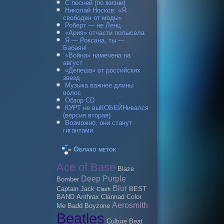
С песней (по жизни)
Николай Носков: «Я
свободен от моды»
Роберт — не Ленц
«Ария» отчасти полысела
Я — Роксана, ты —
Бабаян!
«Война» намечена на
август
«Депеша» от российских
звезд
Музыка важнее длины
волос
Обзор CD
КУРТ не выКОБЕЙНивался
(версия вторая)
Возможно, они станут
гигантами
Облако меток
Ace of Base
Blaze
Deep Purple
Bomber
Blur
Caрtain Jack
BEST
Clash
BAND
Anthrax
Clannad
Color
Aerosmith
Me Badd
Boyzone
Beatles
Culture Beat