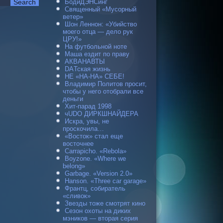
БодиДЭНСинг
Священный «Мусорный
ветер»
Шон Леннон: «Убийство
моего отца — дело рук
ЦРУ!»
На футбольной ноте
Маша ездит по праву
АКВАНАВТЫ
DAТская жизнь
НЕ «НА-НА» СЕБЕ!
Владимир Политов просит,
чтобы у него отобрали все
деньги
Хит-парад 1998
чUDO ДИРКШНАЙДЕРА
Искра, увы, не
проскочила…
«Восток» стал еще
восточнее
Carraрicho. «Rebola»
Boyzone. «Where we
belong»
Garbage. «Version 2.0»
Hanson. «Three car garage»
Франтц, собиратель
«сливок»
Звезды тоже смотрят кино
Сезон охоты на диких
мэников — вторая серия