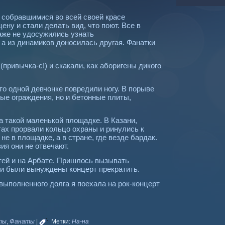
 собравшимися во всей своей красе
ну и стали делать вид, что поют. Все в
аже не удосужились узнать
 а из динамиков доносилась другая. Фанатки
привычка-с!) и скакали, как аборигены дикого
то одной девчонке повредили ногу. В порыве
ые ограждения, но и бетонные плиты,
а такой маленькой площадке. В Казани,
ах прорвали кольцо охраны и ринулись к
не в площадке, а в стране, где везде бардак.
ия они не отвечают.
тей и на Арбате. Пришлось вызывать
ли были вынуждены концерт прекратить.
выполненного долга я поехала на рок-концерт
ты
,
Фанаты
|
Метки:
На-на