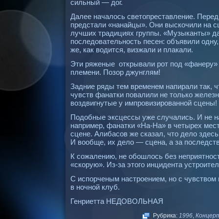
сильный — дог.
Далее началось светопреставление. Перед
предстали «нанайцы». Они выскочили на сце
лучших традициях группы. «Музыканты» д
последовательность песен: объявили одну,
же, как водится, визжали и плакали.
Эти ряженые открывали рот под «фанеру» (
племени. Позор джунглям!
Задние ряды тем временем напирали так, ч
чувств фанатки повалили не только железн
воздвигнутые у импровизированной сцены!
Подобные эксцессы уже случались. И не н
например, фанатки «На-На» в четырех мест
сцене. Алибасов же сказал, что дело здесь 
И вообще, их дело — сцена, а за последств
К сожалению, не обошлось без неприятнос
«скорую». Из-за этого инцидента устроите
С испорченым настроением, но с чувством 
в ночной клуб.
Генриетта НЕДОВОЛЬНАЯ
Рубрика:
1996
,
Концер