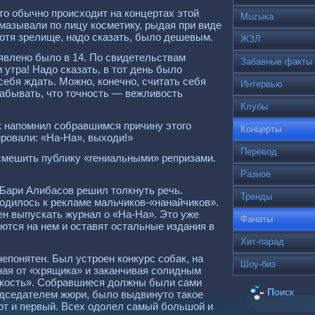
что обычно происходит на концертах этой
Muzыка
мазывали по лицу косметику, рыдая при виде
отя зрелище, надо сказать, было дешевым.
ЖЗЛ
аявлено было в 14. По свидетельствам
Забавные факты
 утра! Надо сказать, в тот день было
себя ждать. Можно, конечно, считать себя
Интервью
 забывать, что точность — вежливость
Клубы
ик напомнил собравшимся причину этого
Концерты
ровали: «На-На», выходи!»
Перевод
смешить публику «гениальными» репризами.
Разное
 Бари Алибасов решил толкнуть речь.
Тренды
водилось к рекламе мальчиков-«нанайчиков».
ен выпускать журнал о «На-На». Это уже
Фанаты
ются на нем и оставят остальные издания в
Хит-парад
епонятен. Был устроен конкурс собак, на
Шоу-биз
ная от «хрящика» и заканчивая солидным
 кость». Собравшиеся должны были сами
Поиск
едседателем жюри, было выдвинуто такое
 тот и первый. Всех одолел самый большой и