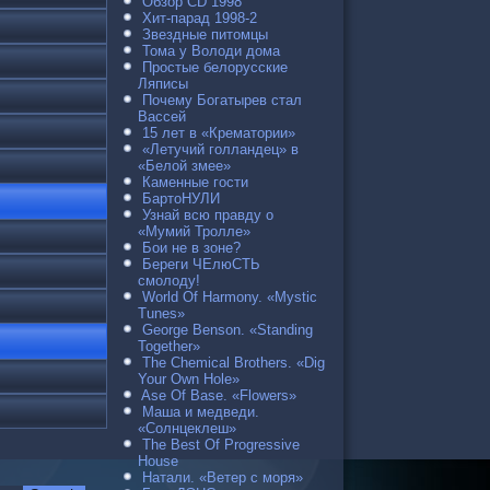
Обзор CD 1998
Хит-парад 1998-2
Звездные питомцы
Тома у Володи дома
Простые белорусские
Ляписы
Почему Богатырев стал
Вассей
15 лет в «Крематории»
«Летучий голландец» в
«Белой змее»
Каменные гости
БартоНУЛИ
Узнай всю правду о
«Мумий Тролле»
Бои не в зоне?
Береги ЧЕлюСТЬ
смолоду!
World Of Harmony. «Mystic
Tunes»
George Benson. «Standing
Together»
The Chemical Brothers. «Dig
Your Own Hole»
Ase Of Base. «Flowers»
Маша и медведи.
«Солнцеклеш»
The Best Of Progressive
House
Натали. «Ветер с моря»