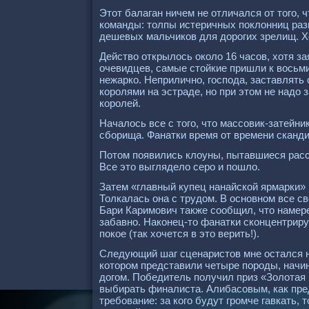
Этот балаган ничем не отличался от того, 
команды: толпы истеричных поклонниц раз
дешевых мальчиков для дорогих зрелищ. Х
Действо открылось около 16 часов, хотя з
очевидцев, самые стойкие пришли к восьми
нежарко. Неприлично, господа, заставлять 
королями на эстраде, но при этом не надо
королей.
Началось все с того, что массовик-затейн
сборища. Фанатки время от времени сканди
Потом появились клоуны, пытавшиеся рас
Все это выглядело серо и пошло.
Затем «главный купец нанайской ярмарки»
Толкалась она с трудом. В основном все с
Бари Каримович также сообщил, что намер
забавно. Наконец-то фанатки сконцентриру
покое (так хочется в это верить!).
Следующий шаг сценаристов мне остался н
котором представили четыре породы, начи
догом. Победитель получил приз «Золотая
выбирать финалиста. Алибасовым, как пр
требование: за кого будут громче гавкать,