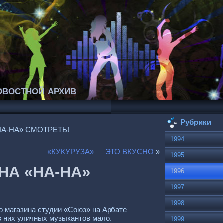
востной архив
Рубрики
НА-НА» СМОТРЕТЬ!
1994
«КУКУРУЗА» — ЭТО ВКУСНО
»
1995
 НА «НА-НА»
1996
1997
1998
о магазина студии «Союз» на Арбате
з них уличных музыкантов мало.
1999