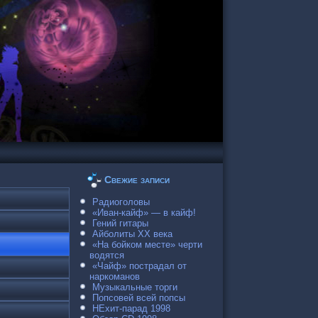
Свежие записи
Радиоголовы
«Иван-кайф» — в кайф!
Гений гитары
Айболиты ХХ века
«На бойком месте» черти
водятся
«Чайф» пострадал от
наркоманов
Музыкальные торги
Попсовей всей попсы
НЕхит-парад 1998