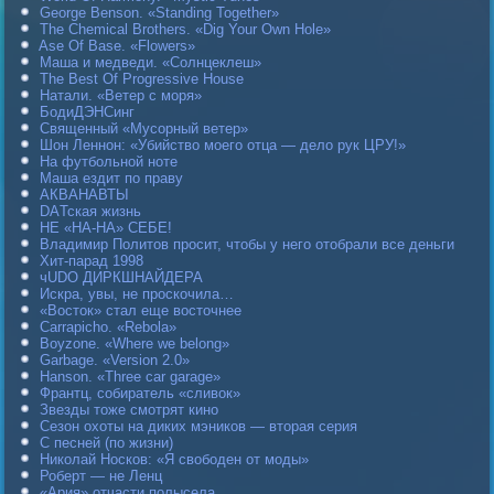
George Benson. «Standing Together»
The Chemical Brothers. «Dig Your Own Hole»
Ase Of Base. «Flowers»
Маша и медведи. «Солнцеклеш»
The Best Of Progressive House
Натали. «Ветер с моря»
БодиДЭНСинг
Священный «Мусорный ветер»
Шон Леннон: «Убийство моего отца — дело рук ЦРУ!»
На футбольной ноте
Маша ездит по праву
АКВАНАВТЫ
DAТская жизнь
НЕ «НА-НА» СЕБЕ!
Владимир Политов просит, чтобы у него отобрали все деньги
Хит-парад 1998
чUDO ДИРКШНАЙДЕРА
Искра, увы, не проскочила…
«Восток» стал еще восточнее
Carraрicho. «Rebola»
Boyzone. «Where we belong»
Garbage. «Version 2.0»
Hanson. «Three car garage»
Франтц, собиратель «сливок»
Звезды тоже смотрят кино
Сезон охоты на диких мэников — вторая серия
С песней (по жизни)
Николай Носков: «Я свободен от моды»
Роберт — не Ленц
«Ария» отчасти полысела