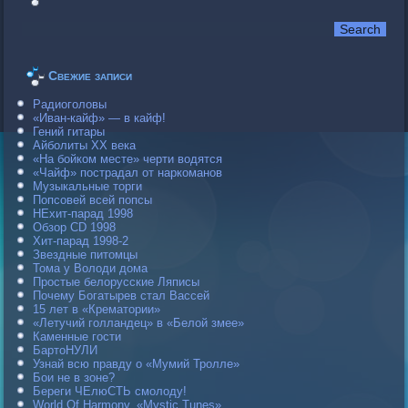
Свежие записи
Радиоголовы
«Иван-кайф» — в кайф!
Гений гитары
Айболиты ХХ века
«На бойком месте» черти водятся
«Чайф» пострадал от наркоманов
Музыкальные торги
Попсовей всей попсы
НЕхит-парад 1998
Обзор CD 1998
Хит-парад 1998-2
Звездные питомцы
Тома у Володи дома
Простые белорусские Ляписы
Почему Богатырев стал Вассей
15 лет в «Крематории»
«Летучий голландец» в «Белой змее»
Каменные гости
БартоНУЛИ
Узнай всю правду о «Мумий Тролле»
Бои не в зоне?
Береги ЧЕлюСТЬ смолоду!
World Of Harmony. «Mystic Tunes»