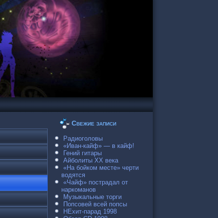
Свежие записи
Радиоголовы
«Иван-кайф» — в кайф!
Гений гитары
Айболиты ХХ века
«На бойком месте» черти
водятся
«Чайф» пострадал от
наркоманов
Музыкальные торги
Попсовей всей попсы
НЕхит-парад 1998