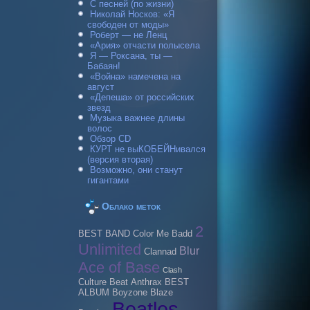
С песней (по жизни)
Николай Носков: «Я
свободен от моды»
Роберт — не Ленц
«Ария» отчасти полысела
Я — Роксана, ты —
Бабаян!
«Война» намечена на
август
«Депеша» от российских
звезд
Музыка важнее длины
волос
Обзор CD
КУРТ не выКОБЕЙНивался
(версия вторая)
Возможно, они станут
гигантами
Облако меток
2
BEST BAND
Color Me Badd
Unlimited
Blur
Clannad
Ace of Base
Clash
Culture Beat
Anthrax
BEST
ALBUM
Boyzone
Blaze
Beatles