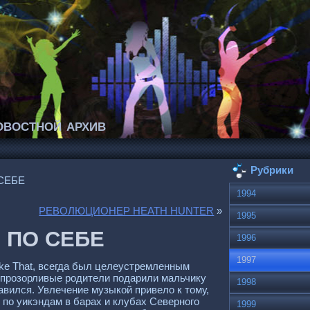
востной архив
Рубрики
СЕБЕ
1994
РЕВОЛЮЦИОНЕР HEATH HUNTER
»
1995
 ПО СЕБЕ
1996
1997
ke That, всегда был целеустремленным
т прозорливые родители подарили мальчику
1998
авился. Увлечение музыкой привело к тому,
 по уикэндам в барах и клубах Северного
1999