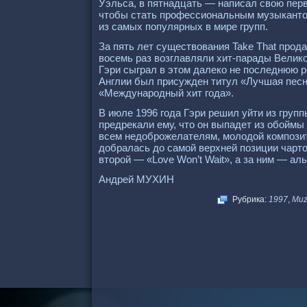
Уэльса, в пятнадцать — написал свою пер
чтобы стать профессиональным музыкантом
из самых популярных в мире групп.
За пять лет существования Take That прод
восемь раз возглавляли хит-парады Велико
Гэри сыграл в этом далеко не последнюю р
Англии был присужден титул «Лучшая песня
«Международный хит года».
В июле 1996 года Гэри решил уйти из групп
предрекали ему, что он выпадет из обоймы
всем недоброжелателям, молодой композит
добралась до самой верхней позиции чарт
второй — «Love Won’t Wait», а за ним — а
Андрей МУХИН
Рубрика:
1997
,
Mu