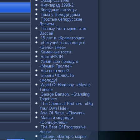
Обзор CD 1998
Хит-парад 1998-2
Звездные питомцы
Тома у Володи дома
Простые белорусские
Ляписы
Почему Богатырев стал
Вассей
15 лет в «Крематории»
«Летучий голландец» в
«Белой змее»
Каменные гости
БартоНУЛИ
Узнай всю правду о
«Мумий Тролле»
Бои не в зоне?
Береги ЧЕлюСТЬ
смолоду!
World Of Harmony. «Mystic
Tunes»
George Benson. «Standing
Together»
The Chemical Brothers. «Dig
Your Own Hole»
Ase Of Base. «Flowers»
Маша и медведи.
«Солнцеклеш»
The Best Of Progressive
House
Натали. «Ветер с моря»