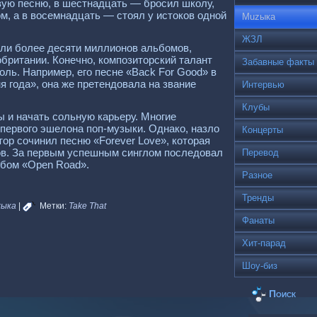
вую песню, в шестнадцать — бросил школу,
, а в восемнадцать — стоял у истоков одной
Muzыка
ЖЗЛ
али более десяти миллионов альбомов,
британии. Конечно, композиторский талант
Забавные факты
оль. Например, его песне «Back For Good» в
 года», она же претендовала на звание
Интервью
Клубы
ы и начать сольную карьеру. Многие
 первого эшелона поп-музыки. Однако, назло
Концерты
ор сочинил песню «Forever Love», которая
ов. За первым успешным синглом последовал
Перевод
льбом «Open Road».
Разное
Тренды
zыка
|
Метки:
Take That
Фанаты
Хит-парад
Шоу-биз
Поиск