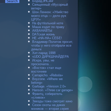
БодиДЭНСинг
Священный «Мусорный
ветер»
Шон Леннон: «Убийство
моего отца — дело рук
ЦРУ!»
На футбольной ноте
Маша ездит по праву
АКВАНАВТЫ
DAТская жизнь
НЕ «НА-НА» СЕБЕ!
Владимир Политов просит,
чтобы у него отобрали все
деньги
Хит-парад 1998
чUDO ДИРКШНАЙДЕРА
Искра, увы, не
проскочила…
«Восток» стал еще
восточнее
Carraрicho. «Rebola»
Boyzone. «Where we
belong»
Garbage. «Version 2.0»
Hanson. «Three car garage»
Франтц, собиратель
«сливок»
Звезды тоже смотрят кино
Сезон охоты на диких
мэников — вторая серия