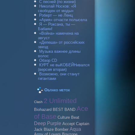
С песней (по жизни)
Николай Носков: «Я
свободен от моды»
Роберт — не Ленц
«Ария» отчасти полысела
Я — Роксана, ты —
Бабаян!
«Война» намечена на
август
«Депеша» от российских
звезд
Музыка важнее длины
волос
Обзор CD
КУРТ не выКОБЕЙНивался
(версия вторая)
Возможно, они станут
гигантами
Облако меток
2 Unlimited
Clash
Ace
Biohazard
BEST BAND
of Base
Culture Beat
Deep Purple
Accept
Caрtain
Aqua
Jack
Blaze Bomber
Army of Lovers
Boyzone