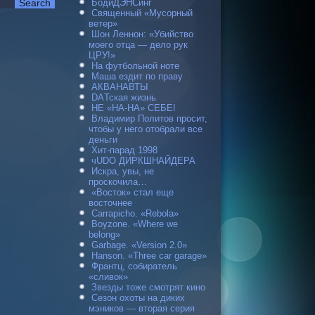
БодиДЭНСинг
Священный «Мусорный
ветер»
Шон Леннон: «Убийство
моего отца — дело рук
ЦРУ!»
На футбольной ноте
Маша ездит по праву
АКВАНАВТЫ
DAТская жизнь
НЕ «НА-НА» СЕБЕ!
Владимир Политов просит,
чтобы у него отобрали все
деньги
Хит-парад 1998
чUDO ДИРКШНАЙДЕРА
Искра, увы, не
проскочила…
«Восток» стал еще
восточнее
Carraрicho. «Rebola»
Boyzone. «Where we
belong»
Garbage. «Version 2.0»
Hanson. «Three car garage»
Франтц, собиратель
«сливок»
Звезды тоже смотрят кино
Сезон охоты на диких
мэников — вторая серия