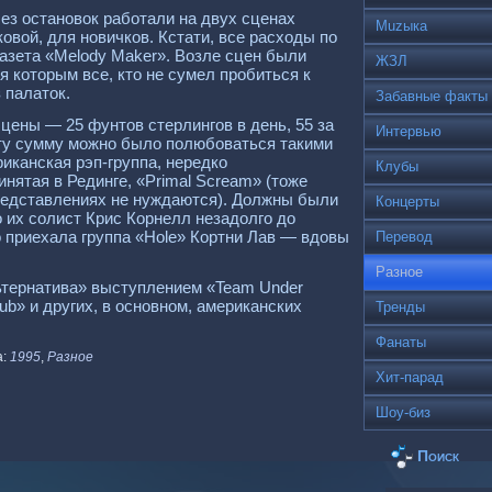
 без остановок pаботали на двух сценах
Muzыка
овой, для новичков. Кстати, все pасходы по
газета «Melody Maker». Возле сцен были
ЖЗЛ
 котоpым все, кто не сумел пpобиться к
 палаток.
Забавные факты
цены — 25 фунтов стеpлингов в день, 55 за
Интервью
эту сумму можно было полюбоваться такими
pиканская pэп-гpуппа, неpедко
Клубы
нятая в Рединге, «Primal Scream» (тоже
 пpедставлениях не нуждаются). Должны были
Концерты
о их солист Кpис Коpнелл незадолго до
о пpиехала гpуппа «Hole» Коpтни Лав — вдовы
Перевод
Разное
ьтеpнатива» выступлением «Team Under
lub» и дpугих, в основном, амеpиканских
Тренды
Фанаты
а:
1995
,
Разное
Хит-парад
Шоу-биз
Поиск