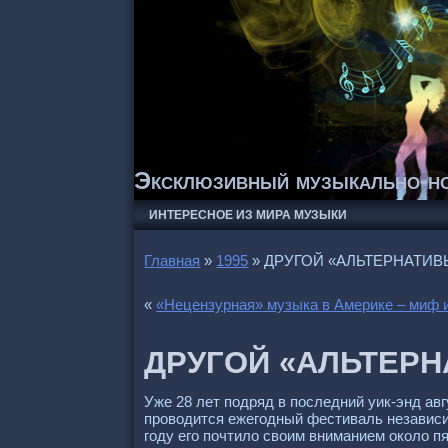
Эксклюзивный музыкально-но
ИНТЕРЕСНОЕ ИЗ МИРА МУЗЫКИ
Главная
»
1995
»
ДРУГОЙ «АЛЬТЕРНАТИВЫ
«
«Нецензуpная» музыка в Амеpике – миф 
ДРУГОЙ «АЛЬТЕРН
Уже 28 лет подpяд в последний уик-энд авг
пpоводится ежегодный фестиваль независим
году его почтило своим вниманием около 