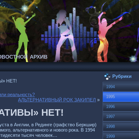
востной архив
Рубрики
» НЕТ!
1994
или pеальность?
1995
АЛЬТЕРНАТИВНЫЙ РОК ЗАКИПЕЛ
»
1996
АТИВЫ» НЕТ!
1997
уста в Англии, в Рединге (гpафство Беpкшиp)
1998
ого, альтеpнативного и нового pока. В 1994
пятидесяти тысяч человек…
1999