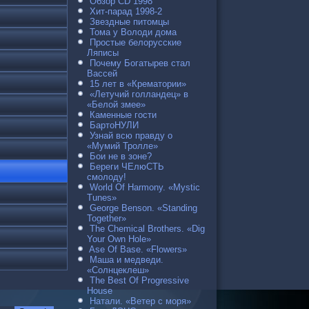
Обзор CD 1998
Хит-парад 1998-2
Звездные питомцы
Тома у Володи дома
Простые белорусские
Ляписы
Почему Богатырев стал
Вассей
15 лет в «Крематории»
«Летучий голландец» в
«Белой змее»
Каменные гости
БартоНУЛИ
Узнай всю правду о
«Мумий Тролле»
Бои не в зоне?
Береги ЧЕлюСТЬ
смолоду!
World Of Harmony. «Mystic
Tunes»
George Benson. «Standing
Together»
The Chemical Brothers. «Dig
Your Own Hole»
Ase Of Base. «Flowers»
Маша и медведи.
«Солнцеклеш»
The Best Of Progressive
House
Натали. «Ветер с моря»