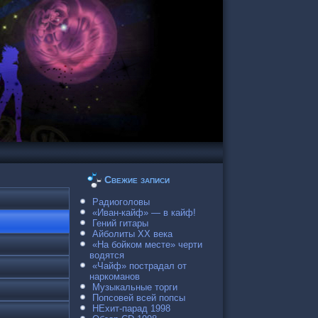
Свежие записи
Радиоголовы
«Иван-кайф» — в кайф!
Гений гитары
Айболиты ХХ века
«На бойком месте» черти
водятся
«Чайф» пострадал от
наркоманов
Музыкальные торги
Попсовей всей попсы
НЕхит-парад 1998