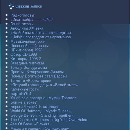
Свежие записи
Радиоголовы
«Иван-кайф» — в кайф!
Гений гитары
Айболиты ХХ века
«На бойком месте» черти водятся
«Чайф» пострадал от наркоманов
Музыкальные торги
Попсовей всей попсы
НЕхит-парад 1998
Обзор CD 1998
Хит-парад 1998-2
Звездные питомцы
Тома у Володи дома
Простые белорусские Ляписы
Почему Богатырев стал Вассей
15 лет в «Крематории»
«Летучий голландец» в «Белой змее»
Каменные гости
БартоНУЛИ
Узнай всю правду о «Мумий Тролле»
Бои не в зоне?
Береги ЧЕлюСТЬ смолоду!
World Of Harmony. «Mystic Tunes»
George Benson. «Standing Together»
The Chemical Brothers. «Dig Your Own Hole»
Ase Of Base. «Flowers»
Маша и медведи. «Солнцеклеш»