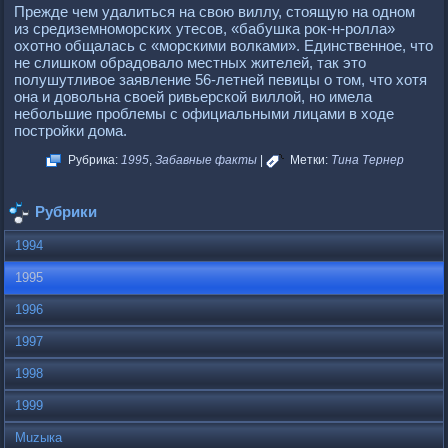
Прежде чем удалиться на свою виллу, стоящую на одном
из средиземноморских утесов, «бабушка рок-н-ролла»
охотно общалась с «морскими волками». Единственное, что
не слишком обрадовало местных жителей, так это
полушутливое заявление 56-летней певицы о том, что хотя
она и довольна своей ривьерской виллой, но имела
небольшие проблемы с официальными лицами в ходе
постройки дома.
Рубрика:
1995
,
Забавные факты
|
Метки:
Тина Тернер
Рубрики
1994
1995
1996
1997
1998
1999
Muzыка