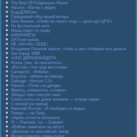
The Best Of Progressive House
Натали. «Ветер с моря»
БодиДЭНСинг
Священный «Мусорный ветер»
Шон Леннон: «Убийство моего отца — дело рук ЦРУ!»
На футбольной ноте
Маша ездит по праву
АКВАНАВТЫ
DAТская жизнь
НЕ «НА-НА» СЕБЕ!
Владимир Политов просит, чтобы у него отобрали все деньги
Хит-парад 1998
чUDO ДИРКШНАЙДЕРА
Искра, увы, не проскочила…
«Восток» стал еще восточнее
Carraрicho. «Rebola»
Boyzone. «Where we belong»
Garbage. «Version 2.0»
Hanson. «Three car garage»
Франтц, собиратель «сливок»
Звезды тоже смотрят кино
Сезон охоты на диких мэников — вторая серия
С песней (по жизни)
Николай Носков: «Я свободен от моды»
Роберт — не Ленц
«Ария» отчасти полысела
Я — Роксана, ты — Бабаян!
«Война» намечена на август
«Депеша» от российских звезд
Музыка важнее длины волос